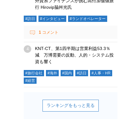
外資系ファイナンスが挑む高付加価値旅
行 Hirovip脇舛光氏
#訪日
#インタビュー
#ランドオペレーター
1
コメント
KNT-CT、第1四半期は営業利益53.3％
減 万博需要の反動、人的・システム投
資も響く
#旅行会社
#海外
#国内
#訪日
#人事・HR
#経営