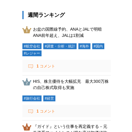
週間ランキング
お盆の国際線予約、ANAとJALで明暗
ANA前年超え、JALは1割減
#航空会社
#調査・分析・統計
#海外
#国内
#レジャー
1
コメント
HIS、株主優待を大幅拡充 最大300万株
の自己株式取得も実施
#旅行会社
#経営
1
コメント
『ガイド』という仕事を再定義する－元