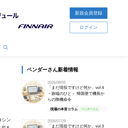
新規会員登録
ログイン
ベンダーさん新着情報
2026/08/05
「まだ現役ですけど何か」vol.4
－旅端のひと－ 帰国便で機長か
らの降機命令
現場の本音コラム
ロシン
2026/07/29
「まだ現役ですけど何か」vol.3
に戻る