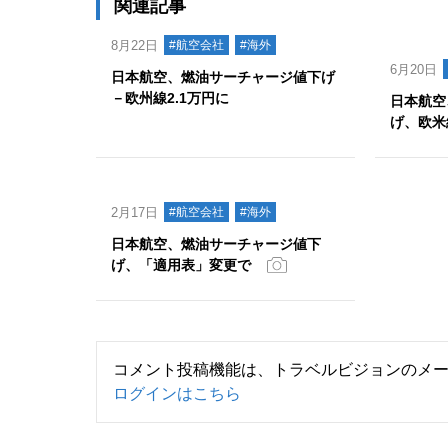
関連記事
8月22日
#航空会社
#海外
6月20日
日本航空、燃油サーチャージ値下げ
－欧州線2.1万円に
日本航空
げ、欧米
2月17日
#航空会社
#海外
日本航空、燃油サーチャージ値下
げ、「適用表」変更で
コメント投稿機能は、トラベルビジョンのメ
ログインはこちら