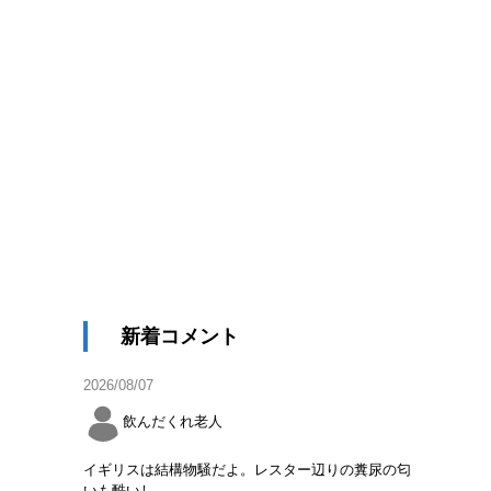
新着コメント
2026/08/07
飲んだくれ老人
イギリスは結構物騒だよ。レスター辺りの糞尿の匂
いも酷いし。