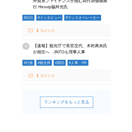
外資系ファイナンスが挑む高付加価値旅
行 Hirovip脇舛光氏
#訪日
#インタビュー
#ランドオペレーター
1
コメント
【速報】観光庁で長官交代、木村典央氏
が就任へ JNTOも理事人事
#行政
#観光局
#国内
#人事・HR
1
コメント