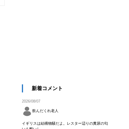
新着コメント
2026/08/07
飲んだくれ老人
イギリスは結構物騒だよ。レスター辺りの糞尿の匂
いも酷いし。