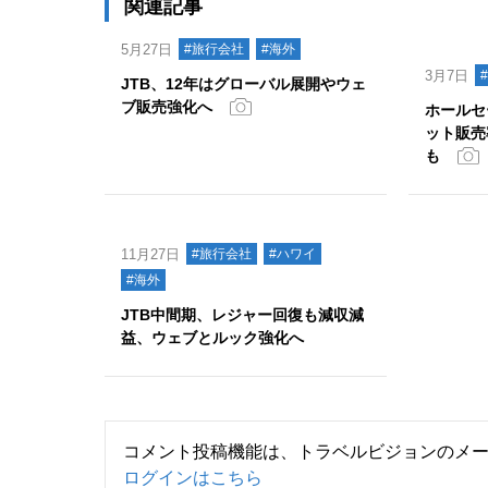
関連記事
5月27日
#旅行会社
#海外
3月7日
JTB、12年はグローバル展開やウェ
ブ販売強化へ
ホールセ
ット販売
も
11月27日
#旅行会社
#ハワイ
#海外
JTB中間期、レジャー回復も減収減
益、ウェブとルック強化へ
コメント投稿機能は、トラベルビジョンのメ
ログインはこちら