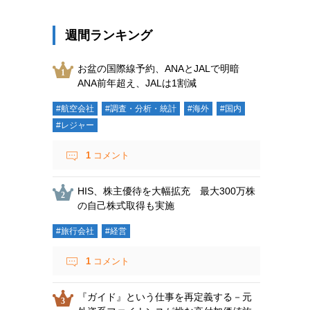
週間ランキング
お盆の国際線予約、ANAとJALで明暗
ANA前年超え、JALは1割減
#航空会社
#調査・分析・統計
#海外
#国内
#レジャー
1
コメント
HIS、株主優待を大幅拡充 最大300万株
の自己株式取得も実施
#旅行会社
#経営
1
コメント
『ガイド』という仕事を再定義する－元