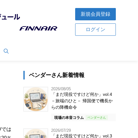
新規会員登録
ログイン
ベンダーさん新着情報
2026/08/05
「まだ現役ですけど何か」vol.4
－旅端のひと－ 帰国便で機長か
らの降機命令
現場の本音コラム
Vでは
2026/07/29
「まだ現役ですけど何か」vol.3
20％