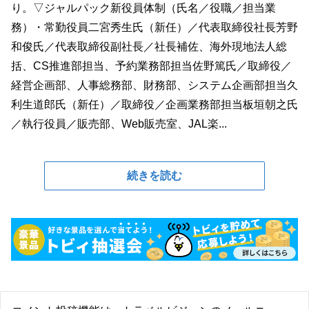
り。▽ジャルパック新役員体制（氏名／役職／担当業
務）・常勤役員二宮秀生氏（新任）／代表取締役社長芳野
和俊氏／代表取締役副社長／社長補佐、海外現地法人総
括、CS推進部担当、予約業務部担当佐野篤氏／取締役／
経営企画部、人事総務部、財務部、システム企画部担当久
利生道郎氏（新任）／取締役／企画業務部担当板垣朝之氏
／執行役員／販売部、Web販売室、JAL楽...
続きを読む