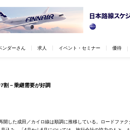
ベンダーさん
求人
イベント・セミナー
優待
7割－乗継需要が好調
を再開した成田／カイロ線は順調に推移している。ロードファク
る見込み。「4月から6月については、旅行会社の協力のもと、