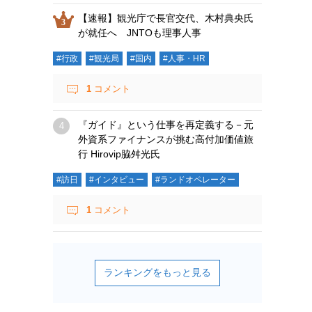
【速報】観光庁で長官交代、木村典央氏
が就任へ JNTOも理事人事
#行政
#観光局
#国内
#人事・HR
1
コメント
『ガイド』という仕事を再定義する－元
外資系ファイナンスが挑む高付加価値旅
行 Hirovip脇舛光氏
#訪日
#インタビュー
#ランドオペレーター
1
コメント