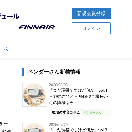
新規会員登録
ログイン
ベンダーさん新着情報
2026/08/05
「まだ現役ですけど何か」vol.4
－旅端のひと－ 帰国便で機長か
らの降機命令
現場の本音コラム
ター
2026/07/29
「まだ現役ですけど何か」vol.3
お客様