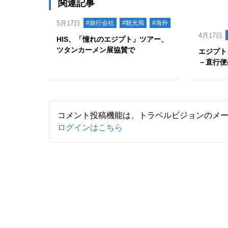
関連記事
5月17日
#旅行会社
#観光局
#海外
4月17日
HIS、「憧れのエジプト」ツアー、
ツタンカーメン展協賛で
エジプト
－直行便
コメント投稿機能は、トラベルビジョンのメ
ログインはこちら