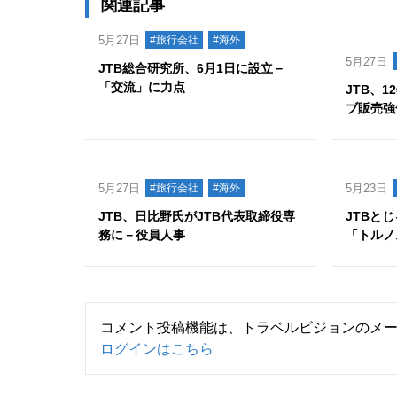
関連記事
5月27日
#旅行会社
#海外
5月27日
JTB総合研究所、6月1日に設立－
「交流」に力点
JTB、
ブ販売強
5月27日
#旅行会社
#海外
5月23日
JTB、日比野氏がJTB代表取締役専
JTBと
務に－役員人事
「トルノ
コメント投稿機能は、トラベルビジョンのメ
ログインはこちら