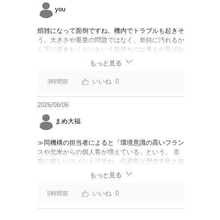
you
煩雑になって面倒ですね。機内でトラブルも起きそ
う。大きさや重量の問題ではなく、単純に汚れるか
ら下に置きたくないという気持ちには考えが及ばな
かったのでしょうかね。いっそ、荷物棚を撤去した
もっと見る
座席を作って、座席指定も荷物も含んだプランとす
べて無しで格安プランで分けてもらった方がシンプ
0
3時間前
ルで分かりやすいかも。どんどん料金が細分化され
て面倒です。
2026/08/06
まめ大福
≫同機構の担当者によると「環境意識の高いフラン
スや北米からの個人客が増えている」という。 非
常に嬉しいコメントですね。佐渡島は歴史文化と自
然が相まっての土地となっているので、個人的には
もっと見る
環境意識の低い人は来ないでほしいです。「金がと
れるんじゃないか」と勝手に穴掘ったりしそうな国
0
5時間前
の人は来ないでほしいですね。