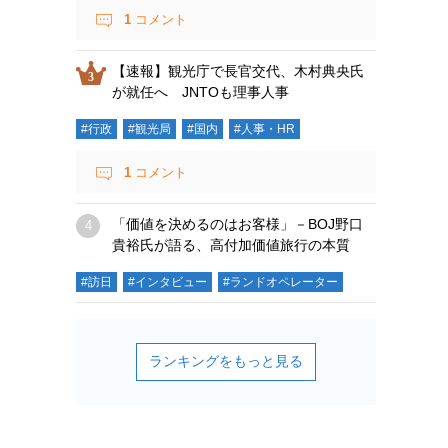
1
コメント
【速報】観光庁で長官交代、木村典央氏
が就任へ JNTOも理事人事
#行政
#観光局
#国内
#人事・HR
1
コメント
「価値を決めるのはお客様」－BOJ野口
貴裕氏が語る、高付加価値旅行の本質
#訪日
#インタビュー
#ランドオペレーター