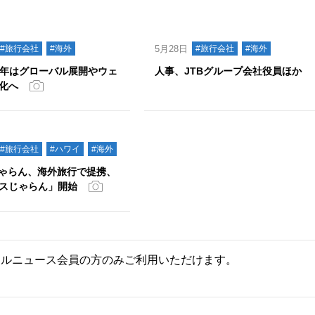
#旅行会社
#海外
5月28日
#旅行会社
#海外
12年はグローバル展開やウェ
人事、JTBグループ会社役員ほか
化へ
#旅行会社
#ハワイ
#海外
じゃらん、海外旅行で提携、
スじゃらん」開始
ールニュース会員の方のみご利用いただけます。