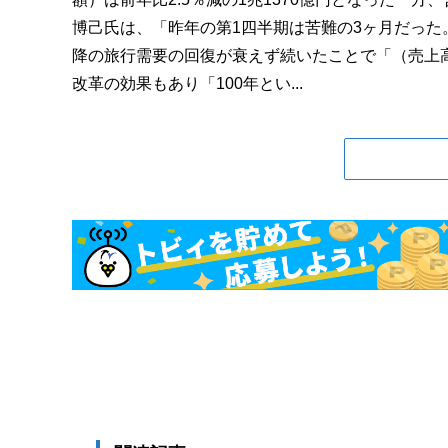
博己氏は、「昨年の第1四半期は苦難の3ヶ月だった
降の旅行需要の回復が衰えず続いたことで「（売上高
改革の効果もあり「100年とい...