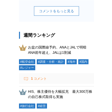
コメントをもっと見る
週間ランキング
お盆の国際線予約、ANAとJALで明暗
ANA前年超え、JALは1割減
#航空会社
#調査・分析・統計
#海外
#国内
#レジャー
1
コメント
HIS、株主優待を大幅拡充 最大300万株
の自己株式取得も実施
#旅行会社
#経営