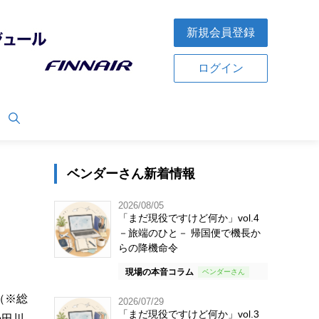
新規会員登録
ログイン
ベンダーさん新着情報
2026/08/05
「まだ現役ですけど何か」vol.4
－旅端のひと－ 帰国便で機長か
らの降機命令
現場の本音コラム
（※総
2026/07/29
「まだ現役ですけど何か」vol.3
の田川