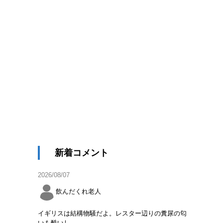
新着コメント
2026/08/07
飲んだくれ老人
イギリスは結構物騒だよ。レスター辺りの糞尿の匂
いも酷いし。