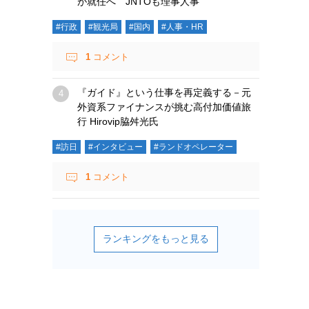
が就任へ JNTOも理事人事
#行政
#観光局
#国内
#人事・HR
1
コメント
『ガイド』という仕事を再定義する－元
外資系ファイナンスが挑む高付加価値旅
行 Hirovip脇舛光氏
#訪日
#インタビュー
#ランドオペレーター
1
コメント