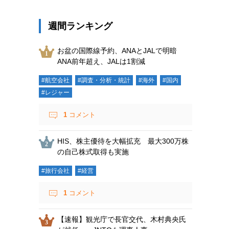
週間ランキング
お盆の国際線予約、ANAとJALで明暗
ANA前年超え、JALは1割減
#航空会社
#調査・分析・統計
#海外
#国内
#レジャー
1
コメント
HIS、株主優待を大幅拡充 最大300万株
の自己株式取得も実施
#旅行会社
#経営
1
コメント
【速報】観光庁で長官交代、木村典央氏