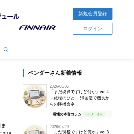
新規会員登録
ログイン
ベンダーさん新着情報
2026/08/05
「まだ現役ですけど何か」vol.4
－旅端のひと－ 帰国便で機長か
らの降機命令
現場の本音コラム
日ま
2026/07/29
「まだ現役ですけど何か」vol.3
するほ