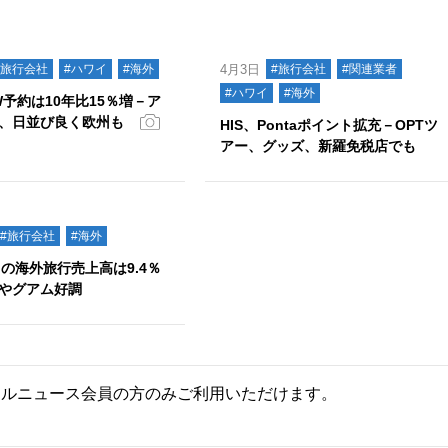
#旅行会社
#ハワイ
#海外
4月3日
#旅行会社
#関連業者
#ハワイ
#海外
W予約は10年比15％増－ア
、日並び良く欧州も
HIS、Pontaポイント拡充－OPTツ
アー、グッズ、新羅免税店でも
#旅行会社
#海外
月の海外旅行売上高は9.4％
やグアム好調
ールニュース会員の方のみご利用いただけます。