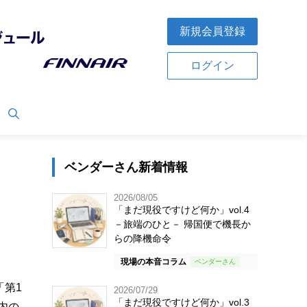
新規会員登録
ログイン
ベンダーさん新着情報
2026/08/05
「まだ現役ですけど何か」vol.4
－旅端のひと－ 帰国便で機長か
らの降機命令
現場の本音コラム
「第1
2026/07/29
「まだ現役ですけど何か」vol.3
内の