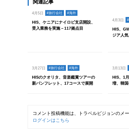
関連記事
4月5日
#旅行会社
#海外
4月3日
HIS、ケニアにナイロビ支店開設、
受入業務を実施－117拠点目
HIS、G
ジア人気
3月27日
#旅行会社
#海外
3月13日
HISのクオリタ、音楽鑑賞ツアーの
HIS、1
新パンフレット、17コースで展開
増、韓国
コメント投稿機能は、トラベルビジョンのメ
ログインはこちら