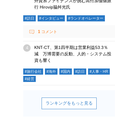
外資系ファイナンスが挑む高付加価値旅
行 Hirovip脇舛光氏
#訪日
#インタビュー
#ランドオペレーター
1
コメント
KNT-CT、第1四半期は営業利益53.3％
減 万博需要の反動、人的・システム投
資も響く
#旅行会社
#海外
#国内
#訪日
#人事・HR
#経営