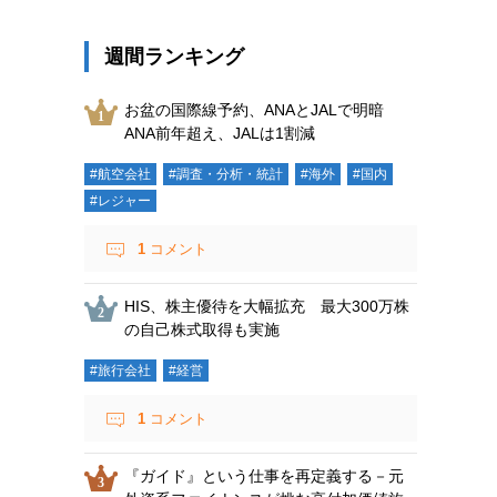
週間ランキング
お盆の国際線予約、ANAとJALで明暗
ANA前年超え、JALは1割減
#航空会社
#調査・分析・統計
#海外
#国内
#レジャー
1
コメント
HIS、株主優待を大幅拡充 最大300万株
の自己株式取得も実施
#旅行会社
#経営
1
コメント
『ガイド』という仕事を再定義する－元