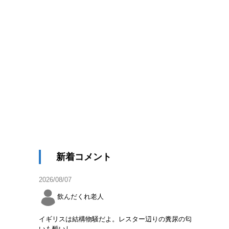
新着コメント
2026/08/07
飲んだくれ老人
イギリスは結構物騒だよ。レスター辺りの糞尿の匂
いも酷いし。