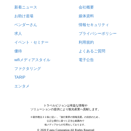
新着ニュース
会社概要
お助け道場
媒体資料
ベンダーさん
情報セキュリティ
求人
プライバシーポリシー
イベント・セミナー
利用規約
優待
よくあるご質問
wifiメディアスタイル
電子公告
ファクタリング
TARIP
エンタメ
トラベルビジョンは有益な情報や
ソリューションの提供により観光産業へ貢献します。
※著作権法３２条に従い，『旅行業界の情報流通』の目的のため，
公正な慣行に基づく正当な範囲内で
他メディアからの引用をしております。
© 2020 F-ness Corporation All Rights Reserved