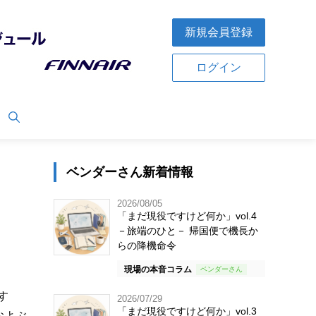
新規会員登録
ログイン
ベンダーさん新着情報
2026/08/05
「まだ現役ですけど何か」vol.4
－旅端のひと－ 帰国便で機長か
らの降機命令
現場の本音コラム
す
2026/07/29
「まだ現役ですけど何か」vol.3
およぶ