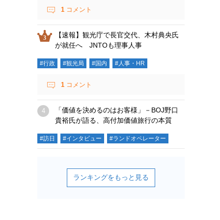
1
コメント
【速報】観光庁で長官交代、木村典央氏
が就任へ JNTOも理事人事
#行政
#観光局
#国内
#人事・HR
1
コメント
「価値を決めるのはお客様」－BOJ野口
貴裕氏が語る、高付加価値旅行の本質
#訪日
#インタビュー
#ランドオペレーター