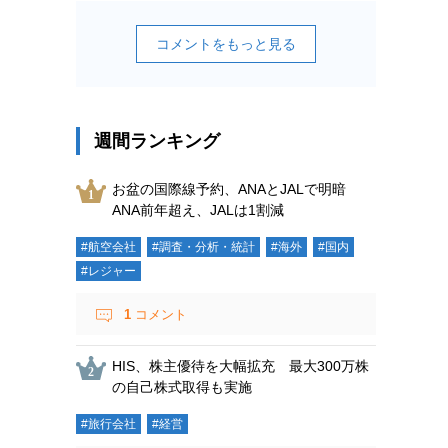
コメントをもっと見る
週間ランキング
お盆の国際線予約、ANAとJALで明暗
ANA前年超え、JALは1割減
#航空会社
#調査・分析・統計
#海外
#国内
#レジャー
1
コメント
HIS、株主優待を大幅拡充 最大300万株
の自己株式取得も実施
#旅行会社
#経営