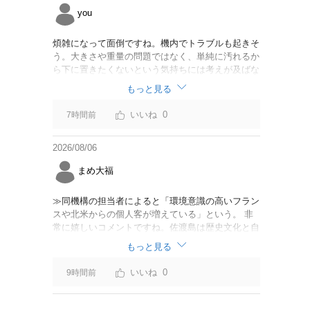
you
煩雑になって面倒ですね。機内でトラブルも起きそ
う。大きさや重量の問題ではなく、単純に汚れるか
ら下に置きたくないという気持ちには考えが及ばな
かったのでしょうかね。いっそ、荷物棚を撤去した
もっと見る
座席を作って、座席指定も荷物も含んだプランとす
べて無しで格安プランで分けてもらった方がシンプ
0
7時間前
ルで分かりやすいかも。どんどん料金が細分化され
て面倒です。
2026/08/06
まめ大福
≫同機構の担当者によると「環境意識の高いフラン
スや北米からの個人客が増えている」という。 非
常に嬉しいコメントですね。佐渡島は歴史文化と自
然が相まっての土地となっているので、個人的には
もっと見る
環境意識の低い人は来ないでほしいです。「金がと
れるんじゃないか」と勝手に穴掘ったりしそうな国
0
9時間前
の人は来ないでほしいですね。