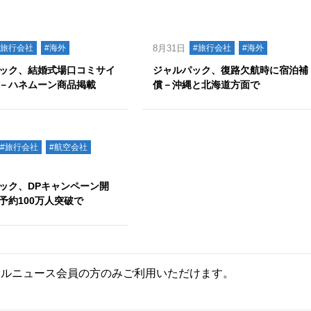
#旅行会社
#海外
8月31日
#旅行会社
#海外
ック、結婚式場口コミサイ
ジャルパック、復路欠航時に宿泊補
－ハネムーン商品掲載
償－沖縄と北海道方面で
#旅行会社
#航空会社
ック、DPキャンペーン開
予約100万人突破で
ールニュース会員の方のみご利用いただけます。