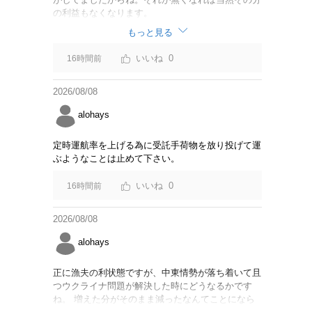
の利益もなくなります。
もっと見る
0
16時間前
2026/08/08
alohays
定時運航率を上げる為に受託手荷物を放り投げて運
ぶようなことは止めて下さい。
0
16時間前
2026/08/08
alohays
正に漁夫の利状態ですが、中東情勢が落ち着いて且
つウクライナ問題が解決した時にどうなるかです
ね。 増えた分がそのまま減ったなんてことになら