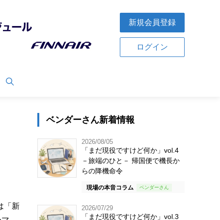
新規会員登録
ログイン
ベンダーさん新着情報
2026/08/05
「まだ現役ですけど何か」vol.4
－旅端のひと－ 帰国便で機長か
らの降機命令
現場の本音コラム
は「新
2026/07/29
「まだ現役ですけど何か」vol.3
ーマ