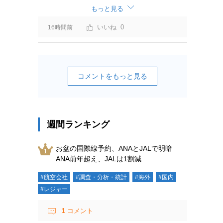
ーチャージ＝利益」と判断されますよ。
もっと見る
0
16時間前
コメントをもっと見る
週間ランキング
お盆の国際線予約、ANAとJALで明暗
ANA前年超え、JALは1割減
#航空会社
#調査・分析・統計
#海外
#国内
#レジャー
1
コメント