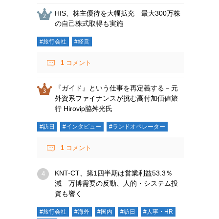
HIS、株主優待を大幅拡充 最大300万株
の自己株式取得も実施
#旅行会社
#経営
1
コメント
『ガイド』という仕事を再定義する－元
外資系ファイナンスが挑む高付加価値旅
行 Hirovip脇舛光氏
#訪日
#インタビュー
#ランドオペレーター
1
コメント
KNT-CT、第1四半期は営業利益53.3％
減 万博需要の反動、人的・システム投
資も響く
#旅行会社
#海外
#国内
#訪日
#人事・HR