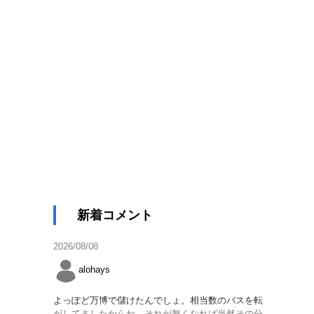
新着コメント
2026/08/08
alohays
よっぽど万博で儲けたんでしょ。相当数のバスを転
がしてましたからね。それが無くなれば当然その分