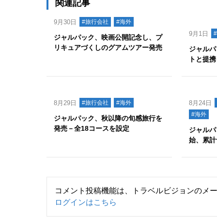
関連記事
9月30日
#旅行会社
#海外
9月1日
ジャルパック、映画公開記念し、プ
リキュアづくしのグアムツアー発売
ジャルパ
トと提携
8月29日
#旅行会社
#海外
8月24日
#海外
ジャルパック、秋以降の旬感旅行を
発売－全18コースを設定
ジャルパ
始、累計
コメント投稿機能は、トラベルビジョンのメ
ログインはこちら