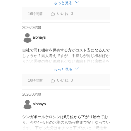
なければいいですが。
もっと見る
0
16時間前
2026/08/08
alohays
自社で同じ機材を保有する方がコスト安になるんで
しょうか？素人考えですが、手持ちが同じ機材ばか
りだと需要の多い路線も少ない路線も同じ席数分を
供給することになるので、需要が多い路線には大型
もっと見る
機材を当て、少ない路線には小型機材を当てるな
ど、席数を調整するにはリース契約の方が対応しや
0
16時間前
すいと思いました。
2026/08/08
alohays
シンガポールケロシンは6月位から下がり始めてお
り、今や4～5月の水準の70%程度まで安くなってい
ます。 下がった分はキチンと下げないと「燃油サ