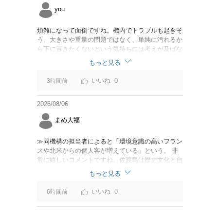
you
煩雑になって面倒ですね。機内でトラブルも起きそ
う。大きさや重量の問題ではなく、単純に汚れるか
ら下に置きたくないという気持ちには考えが及ばな
かったのでしょうかね。いっそ、荷物棚を撤去した
もっと見る
座席を作って、座席指定も荷物も含んだプランとす
べて無しで格安プランで分けてもらった方がシンプ
0
3時間前
ルで分かりやすいかも。どんどん料金が細分化され
て面倒です。
2026/08/06
まめ大福
≫同機構の担当者によると「環境意識の高いフラン
スや北米からの個人客が増えている」という。 非
常に嬉しいコメントですね。佐渡島は歴史文化と自
然が相まっての土地となっているので、個人的には
もっと見る
環境意識の低い人は来ないでほしいです。「金がと
れるんじゃないか」と勝手に穴掘ったりしそうな国
0
6時間前
の人は来ないでほしいですね。