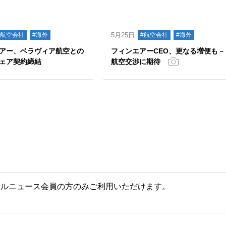
#航空会社
#海外
5月25日
#航空会社
#海外
アー、ベラヴィア航空との
フィンエアーCEO、更なる増便も－
ェア契約締結
航空交渉に期待
ールニュース会員の方のみご利用いただけます。