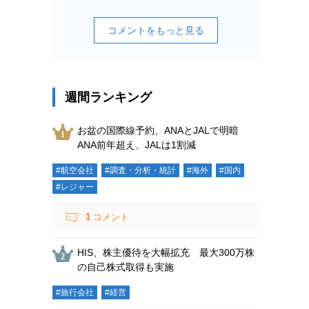
コメントをもっと見る
週間ランキング
お盆の国際線予約、ANAとJALで明暗
ANA前年超え、JALは1割減
#航空会社
#調査・分析・統計
#海外
#国内
#レジャー
1
コメント
HIS、株主優待を大幅拡充 最大300万株
の自己株式取得も実施
#旅行会社
#経営