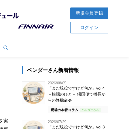
新規会員登録
ログイン
ベンダーさん新着情報
2026/08/05
「まだ現役ですけど何か」vol.4
－旅端のひと－ 帰国便で機長か
らの降機命令
現場の本音コラム
を実
2026/07/29
「まだ現役ですけど何か」vol.3
便運