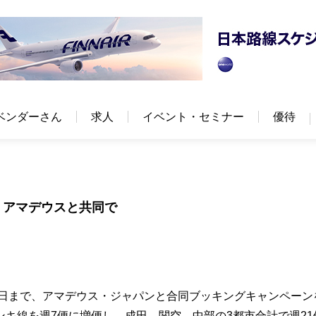
ベンダーさん
求人
イベント・セミナー
優待
、アマデウスと共同で
31日まで、アマデウス・ジャパンと合同ブッキングキャンペーン
キ線を週7便に増便し、成田、関空、中部の3都市合計で週21