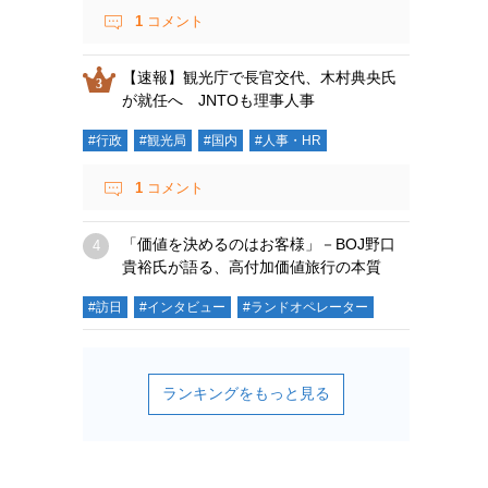
1
コメント
【速報】観光庁で長官交代、木村典央氏
が就任へ JNTOも理事人事
#行政
#観光局
#国内
#人事・HR
1
コメント
「価値を決めるのはお客様」－BOJ野口
貴裕氏が語る、高付加価値旅行の本質
#訪日
#インタビュー
#ランドオペレーター