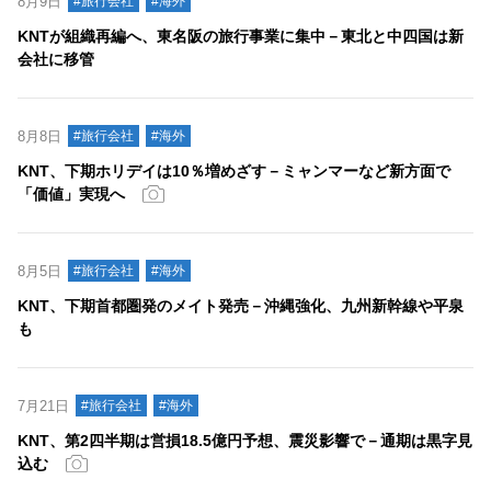
8月9日
#旅行会社
#海外
KNTが組織再編へ、東名阪の旅行事業に集中－東北と中四国は新
会社に移管
8月8日
#旅行会社
#海外
KNT、下期ホリデイは10％増めざす－ミャンマーなど新方面で
「価値」実現へ
8月5日
#旅行会社
#海外
KNT、下期首都圏発のメイト発売－沖縄強化、九州新幹線や平泉
も
7月21日
#旅行会社
#海外
KNT、第2四半期は営損18.5億円予想、震災影響で－通期は黒字見
込む