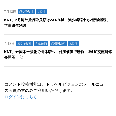
7月13日
#旅行会社
#海外
KNT、5月海外旅行取扱額は23.6％減－減少幅縮小も2桁減継続、
学生団体好調
7月8日
#旅行会社
#観光局
#関連団体
#海外
KNT、米国本土強化で団体増へ、付加価値で勝負－JVUC交流研修
会開催
コメント投稿機能は、トラベルビジョンのメールニュー
ス会員の方のみご利用いただけます。
ログインはこちら