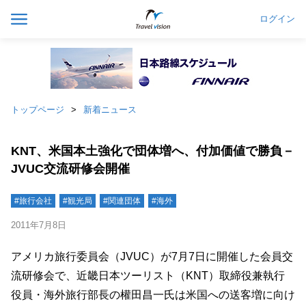
ログイン
トップページ
新着ニュース
KNT、米国本土強化で団体増へ、付加価値で勝負－
JVUC交流研修会開催
#旅行会社
#観光局
#関連団体
#海外
2011年7月8日
アメリカ旅行委員会（JVUC）が7月7日に開催した会員交
流研修会で、近畿日本ツーリスト（KNT）取締役兼執行
役員・海外旅行部長の權田昌一氏は米国への送客増に向け