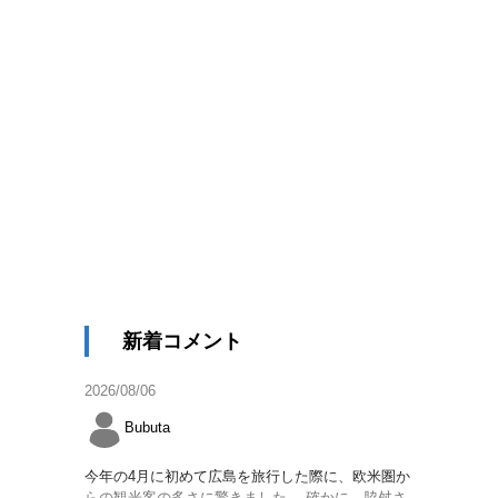
新着コメント
2026/08/06
Bubuta
今年の4月に初めて広島を旅行した際に、欧米圏か
らの観光客の多さに驚きました。 確かに、脇舛さ