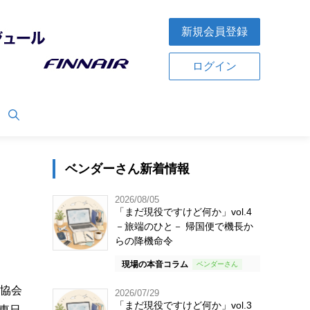
新規会員登録
ログイン
ベンダーさん新着情報
2026/08/05
「まだ現役ですけど何か」vol.4
－旅端のひと－ 帰国便で機長か
らの降機命令
現場の本音コラム
興協会
2026/07/29
「まだ現役ですけど何か」vol.3
東日