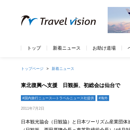
トップ
新着ニュース
お助け道場
トップページ
新着ニュース
東北復興へ支援 日観振、初総会は仙台で
#国内旅行ニュース―トラベルニュース社提供
#海外
2011年7月2日
日本観光協会（日観協）と日本ツーリズム産業団体連
（日観振、西田厚聰会長＝東芝取締役会長）は6月9