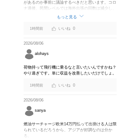
があるのか事前に議論するべきだと思います。コロ
ナ過後、民間レベルでは海外出張の回数は減少し、
リモートでやり取りするのが普通になっています
もっと見る
し。貴重な税金を使うなら費用対効果をキチンと周
知してからにして下さい。
0
1時間前
2026/08/06
alohays
荷物持って飛行機に乗るなと言いたいんですかね？
やり過ぎです。単に収益を改善したいだけでしょ。
0
1時間前
2026/08/06
sanya
燃油サーチャージ欧米14万円払って出掛ける人は限
られているだろうから、アジアが好調なのは分か
る。