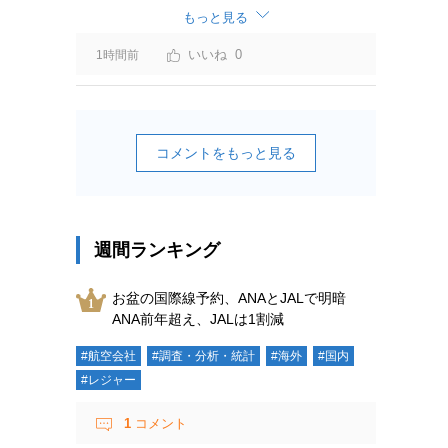
もっと見る
0
1時間前
コメントをもっと見る
週間ランキング
お盆の国際線予約、ANAとJALで明暗
ANA前年超え、JALは1割減
#航空会社
#調査・分析・統計
#海外
#国内
#レジャー
1
コメント