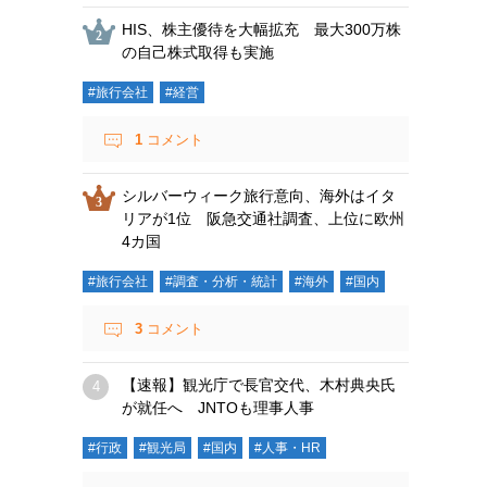
HIS、株主優待を大幅拡充 最大300万株
の自己株式取得も実施
#旅行会社
#経営
1
コメント
シルバーウィーク旅行意向、海外はイタ
リアが1位 阪急交通社調査、上位に欧州
4カ国
#旅行会社
#調査・分析・統計
#海外
#国内
3
コメント
【速報】観光庁で長官交代、木村典央氏
が就任へ JNTOも理事人事
#行政
#観光局
#国内
#人事・HR