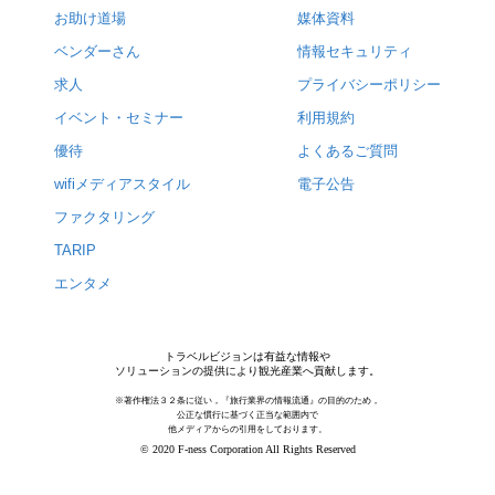
お助け道場
媒体資料
ベンダーさん
情報セキュリティ
求人
プライバシーポリシー
イベント・セミナー
利用規約
優待
よくあるご質問
wifiメディアスタイル
電子公告
ファクタリング
TARIP
エンタメ
トラベルビジョンは有益な情報や
ソリューションの提供により観光産業へ貢献します。
※著作権法３２条に従い，『旅行業界の情報流通』の目的のため，
公正な慣行に基づく正当な範囲内で
他メディアからの引用をしております。
© 2020 F-ness Corporation All Rights Reserved