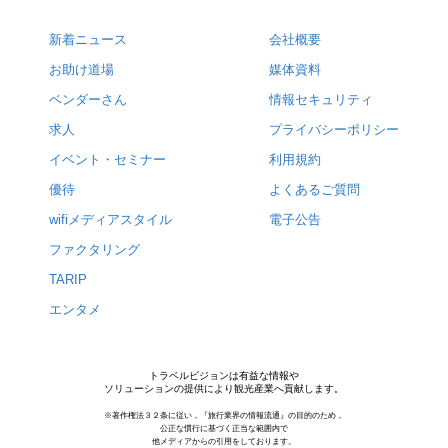
新着ニュース
会社概要
お助け道場
媒体資料
ベンダーさん
情報セキュリティ
求人
プライバシーポリシー
イベント・セミナー
利用規約
優待
よくあるご質問
wifiメディアスタイル
電子公告
ファクタリング
TARIP
エンタメ
トラベルビジョンは有益な情報や
ソリューションの提供により観光産業へ貢献します。
※著作権法３２条に従い，『旅行業界の情報流通』の目的のため，
公正な慣行に基づく正当な範囲内で
他メディアからの引用をしております。