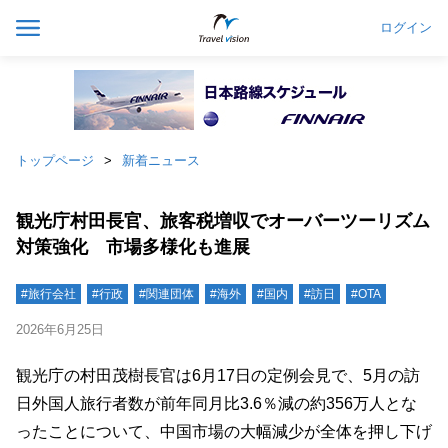
ログイン
トップページ
新着ニュース
観光庁村田長官、旅客税増収でオーバーツーリズム
対策強化 市場多様化も進展
#旅行会社
#行政
#関連団体
#海外
#国内
#訪日
#OTA
2026年6月25日
観光庁の村田茂樹長官は6月17日の定例会見で、5月の訪
日外国人旅行者数が前年同月比3.6％減の約356万人とな
ったことについて、中国市場の大幅減少が全体を押し下げ