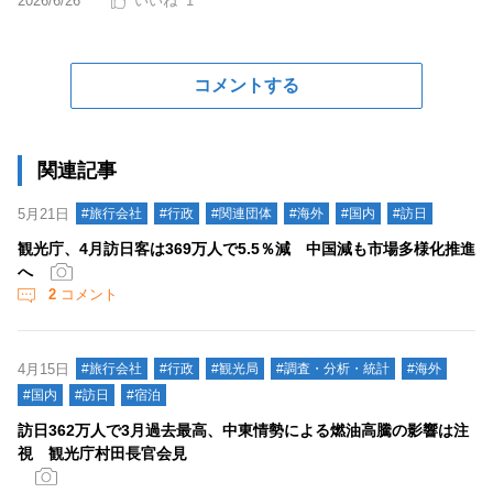
2026/6/26
1
コメントする
関連記事
5月21日
#旅行会社
#行政
#関連団体
#海外
#国内
#訪日
観光庁、4月訪日客は369万人で5.5％減 中国減も市場多様化推進
へ
2
コメント
4月15日
#旅行会社
#行政
#観光局
#調査・分析・統計
#海外
#国内
#訪日
#宿泊
訪日362万人で3月過去最高、中東情勢による燃油高騰の影響は注
視 観光庁村田長官会見