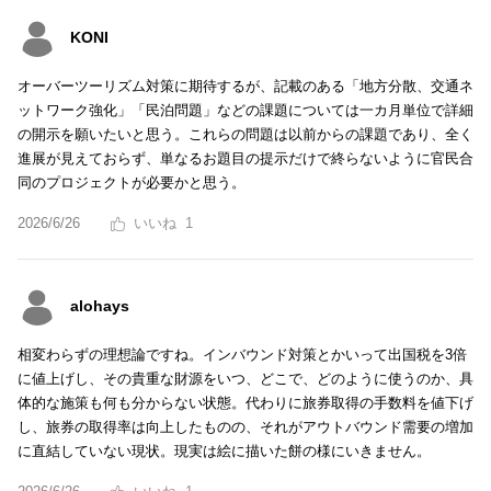
KONI
オーバーツーリズム対策に期待するが、記載のある「地方分散、交通ネ
ットワーク強化」「民泊問題」などの課題については一カ月単位で詳細
の開示を願いたいと思う。これらの問題は以前からの課題であり、全く
進展が見えておらず、単なるお題目の提示だけで終らないように官民合
同のプロジェクトが必要かと思う。
2026/6/26
1
alohays
相変わらずの理想論ですね。インバウンド対策とかいって出国税を3倍
に値上げし、その貴重な財源をいつ、どこで、どのように使うのか、具
体的な施策も何も分からない状態。代わりに旅券取得の手数料を値下げ
し、旅券の取得率は向上したものの、それがアウトバウンド需要の増加
に直結していない現状。現実は絵に描いた餅の様にいきません。