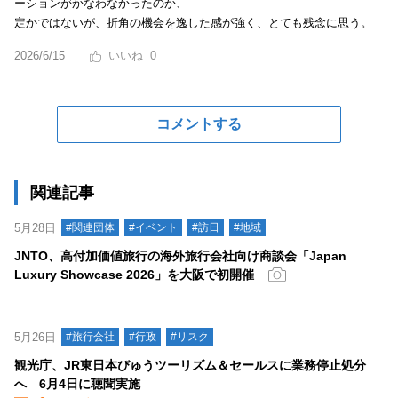
ーションがかなわなかったのか、
定かではないが、折角の機会を逸した感が強く、とても残念に思う。
2026/6/15
0
コメントする
関連記事
5月28日
#関連団体
#イベント
#訪日
#地域
JNTO、高付加価値旅行の海外旅行会社向け商談会「Japan
Luxury Showcase 2026」を大阪で初開催
5月26日
#旅行会社
#行政
#リスク
観光庁、JR東日本びゅうツーリズム＆セールスに業務停止処分
へ 6月4日に聴聞実施