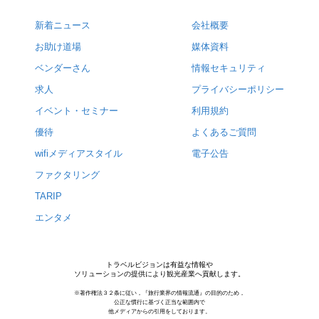
新着ニュース
会社概要
お助け道場
媒体資料
ベンダーさん
情報セキュリティ
求人
プライバシーポリシー
イベント・セミナー
利用規約
優待
よくあるご質問
wifiメディアスタイル
電子公告
ファクタリング
TARIP
エンタメ
トラベルビジョンは有益な情報や
ソリューションの提供により観光産業へ貢献します。
※著作権法３２条に従い，『旅行業界の情報流通』の目的のため，
公正な慣行に基づく正当な範囲内で
他メディアからの引用をしております。