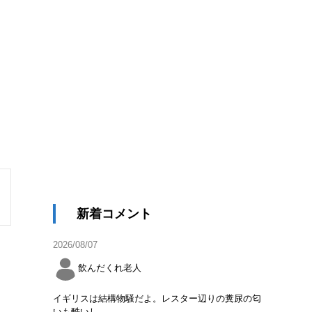
新着コメント
2026/08/07
飲んだくれ老人
イギリスは結構物騒だよ。レスター辺りの糞尿の匂
いも酷いし。