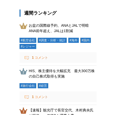
週間ランキング
お盆の国際線予約、ANAとJALで明暗
ANA前年超え、JALは1割減
#航空会社
#調査・分析・統計
#海外
#国内
#レジャー
1
コメント
HIS、株主優待を大幅拡充 最大300万株
の自己株式取得も実施
#旅行会社
#経営
1
コメント
【速報】観光庁で長官交代、木村典央氏