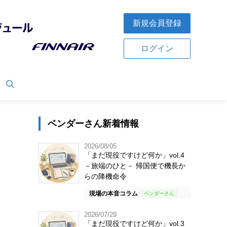
新規会員登録
ログイン
ベンダーさん新着情報
2026/08/05
「まだ現役ですけど何か」vol.4
－旅端のひと－ 帰国便で機長か
らの降機命令
現場の本音コラム
2026/07/29
「まだ現役ですけど何か」vol.3