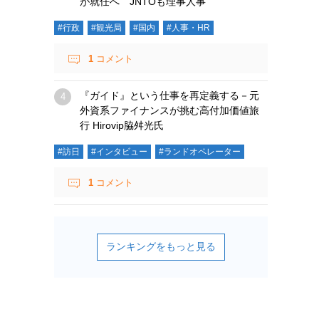
が就任へ JNTOも理事人事
#行政
#観光局
#国内
#人事・HR
1
コメント
『ガイド』という仕事を再定義する－元
外資系ファイナンスが挑む高付加価値旅
行 Hirovip脇舛光氏
#訪日
#インタビュー
#ランドオペレーター
1
コメント