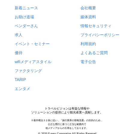
新着ニュース
会社概要
お助け道場
媒体資料
ベンダーさん
情報セキュリティ
求人
プライバシーポリシー
イベント・セミナー
利用規約
優待
よくあるご質問
wifiメディアスタイル
電子公告
ファクタリング
TARIP
エンタメ
トラベルビジョンは有益な情報や
ソリューションの提供により観光産業へ貢献します。
※著作権法３２条に従い，『旅行業界の情報流通』の目的のため，
公正な慣行に基づく正当な範囲内で
他メディアからの引用をしております。
© 2020 F-ness Corporation All Rights Reserved