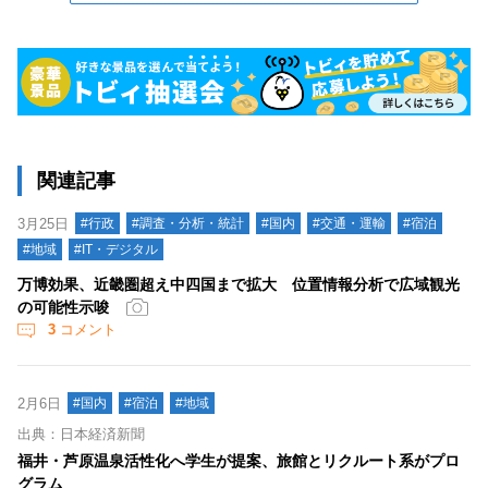
関連記事
3月25日
#行政
#調査・分析・統計
#国内
#交通・運輸
#宿泊
#地域
#IT・デジタル
万博効果、近畿圏超え中四国まで拡大 位置情報分析で広域観光
の可能性示唆
3
コメント
2月6日
#国内
#宿泊
#地域
出典：日本経済新聞
福井・芦原温泉活性化へ学生が提案、旅館とリクルート系がプロ
グラム