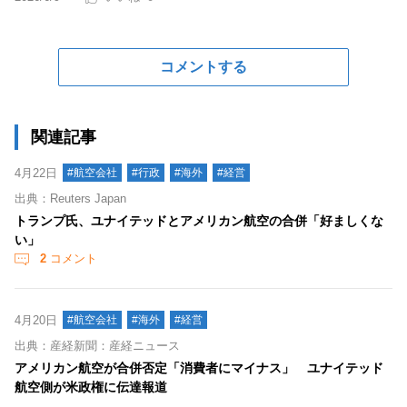
コメントする
関連記事
4月22日
#航空会社
#行政
#海外
#経営
出典：Reuters Japan
トランプ氏、ユナイテッドとアメリカン航空の合併「好ましくな
い」
2
コメント
4月20日
#航空会社
#海外
#経営
出典：産経新聞：産経ニュース
アメリカン航空が合併否定「消費者にマイナス」 ユナイテッド
航空側が米政権に伝達報道