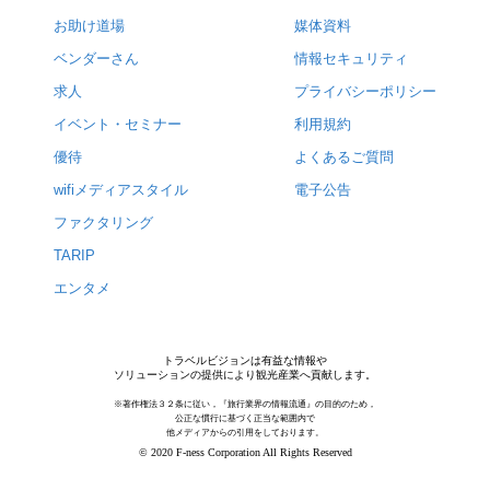
お助け道場
媒体資料
ベンダーさん
情報セキュリティ
求人
プライバシーポリシー
イベント・セミナー
利用規約
優待
よくあるご質問
wifiメディアスタイル
電子公告
ファクタリング
TARIP
エンタメ
トラベルビジョンは有益な情報や
ソリューションの提供により観光産業へ貢献します。
※著作権法３２条に従い，『旅行業界の情報流通』の目的のため，
公正な慣行に基づく正当な範囲内で
他メディアからの引用をしております。
© 2020 F-ness Corporation All Rights Reserved