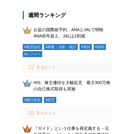
週間ランキング
お盆の国際線予約、ANAとJALで明暗
ANA前年超え、JALは1割減
#航空会社
#調査・分析・統計
#海外
#国内
#レジャー
1
コメント
HIS、株主優待を大幅拡充 最大300万株
の自己株式取得も実施
#旅行会社
#経営
1
コメント
『ガイド』という仕事を再定義する－元