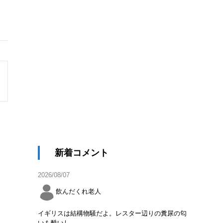
新着コメント
2026/08/07
飲んだくれ老人
イギリスは結構物騒だよ。レスター辺りの糞尿の匂
いも酷いし。