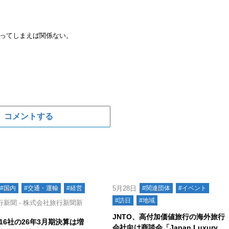
ってしまえば関係ない。
コメントする
#国内
#交通・運輸
#経営
5月28日
#関連団体
#イベント
#訪日
#地域
新聞 - 株式会社旅行新聞新
JNTO、高付加価値旅行の海外旅行
16社の26年3月期決算は増
会社向け商談会「Japan Luxury