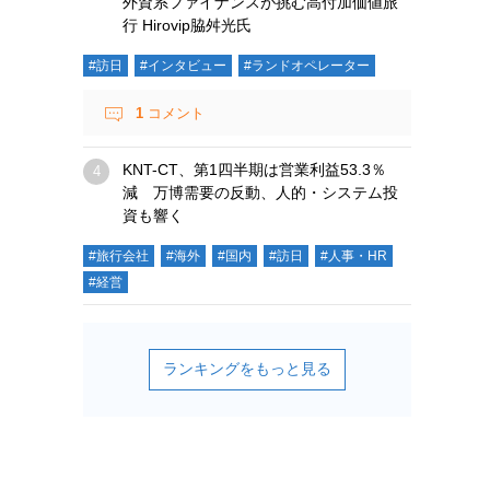
外資系ファイナンスが挑む高付加価値旅
行 Hirovip脇舛光氏
#訪日
#インタビュー
#ランドオペレーター
1
コメント
KNT-CT、第1四半期は営業利益53.3％
減 万博需要の反動、人的・システム投
資も響く
#旅行会社
#海外
#国内
#訪日
#人事・HR
#経営