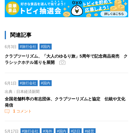
関連記事
6月3日
#旅行会社
#国内
クラブツーリズム、「大人のゆるり旅」5周年で記念商品発売 ク
ラシックホテル巡りを展開
6月1日
#旅行会社
#国内
出典：日本経済新聞
全国老舗料亭の有志団体、クラブツーリズムと協定 伝統や文化
発信
1
コメント
5月17日
#旅行会社
#海外
#国内
#訪日
#経営