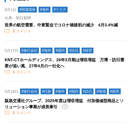
6月1日
#関連団体
#海外
#リスク
出典：朝日新聞
世界の航空需要、中東緊迫でコロナ禍後初の減少 4月3.4%減
1
コメント
5月17日
#旅行会社
#海外
#国内
#訪日
#経営
KNT-CTホールディングス、26年3月期は増収増益 万博・訪日需
要が追い風、27年4月の一社化へ
1
コメント
5月18日
#旅行会社
#行政
#海外
#国内
#訪日
#地域
#経営
阪急交通社グループ、2025年度は増収増益 付加価値型商品とソ
リューション事業が成長牽引
1
コメント