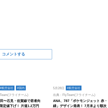
コメントする
#航空会社
#国内
5月28日
#航空会社
Team(フライチーム)
出典：FlyTeam(フライチーム)
羽田〜石見・佐賀線で若者向
ANA、787「ポケモンジェット 赤・
限定値下げ！ 片道1.2万円
緑」デザイン発表！ 7月末より順次