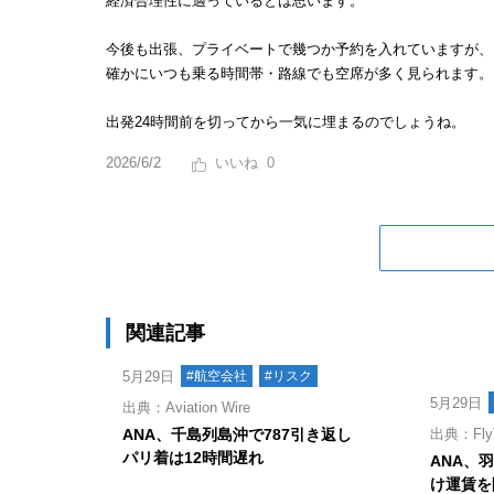
経済合理性に適っているとは思います。
今後も出張、プライベートで幾つか予約を入れていますが、
確かにいつも乗る時間帯・路線でも空席が多く見られます。
出発24時間前を切ってから一気に埋まるのでしょうね。
2026/6/2
0
関連記事
5月29日
#航空会社
#リスク
5月29日
出典：Aviation Wire
ANA、千島列島沖で787引き返し
出典：Fly
パリ着は12時間遅れ
ANA、
け運賃を