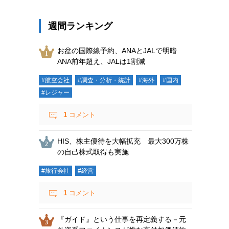
週間ランキング
お盆の国際線予約、ANAとJALで明暗
ANA前年超え、JALは1割減
#航空会社
#調査・分析・統計
#海外
#国内
#レジャー
1
コメント
HIS、株主優待を大幅拡充 最大300万株
の自己株式取得も実施
#旅行会社
#経営
1
コメント
『ガイド』という仕事を再定義する－元