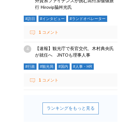
外資系ファイナンスが挑む高付加価値旅
行 Hirovip脇舛光氏
#訪日
#インタビュー
#ランドオペレーター
1
コメント
【速報】観光庁で長官交代、木村典央氏
が就任へ JNTOも理事人事
#行政
#観光局
#国内
#人事・HR
1
コメント