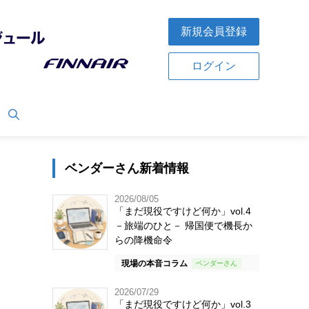
新規会員登録
ログイン
ベンダーさん新着情報
2026/08/05
「まだ現役ですけど何か」vol.4
－旅端のひと－ 帰国便で機長か
らの降機命令
現場の本音コラム
2026/07/29
「まだ現役ですけど何か」vol.3