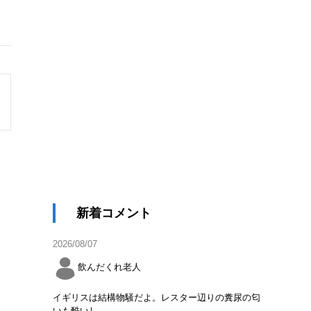
新着コメント
2026/08/07
飲んだくれ老人
イギリスは結構物騒だよ。レスター辺りの糞尿の匂
いも酷いし。