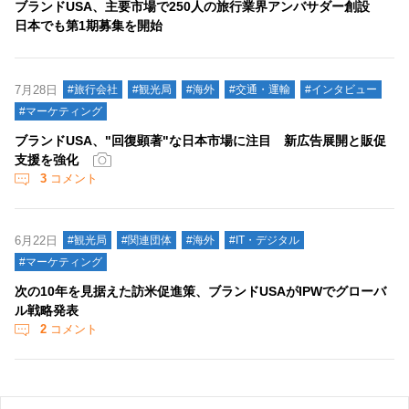
ブランドUSA、主要市場で250人の旅行業界アンバサダー創設
日本でも第1期募集を開始
7月28日
#旅行会社
#観光局
#海外
#交通・運輸
#インタビュー
#マーケティング
ブランドUSA、"回復顕著"な日本市場に注目 新広告展開と販促
支援を強化
3
コメント
6月22日
#観光局
#関連団体
#海外
#IT・デジタル
#マーケティング
次の10年を見据えた訪米促進策、ブランドUSAがIPWでグローバ
ル戦略発表
2
コメント