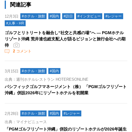
関連記事
12月3日
#ホテル・旅館
#国内
#訪日
#インタビュー
#レジャー
#人事・HR
ゴルフとリトリートを融合し“社交と共感の場”へ ― PGMホテル
リゾート沖縄 荒井達也総支配人が語るビジョンと旅行会社への期
待
2
コメント
3月15日
#ホテル・旅館
#国内
出典：週刊ホテルレストラン HOTERESONLINE
パシフィックゴルフマネージメント（株） 「PGMゴルフリゾート
沖縄」併設2026年にリゾートホテルを初開業
2月28日
#ホテル・旅館
#国内
#レジャー
出典：マイナビニュース
「PGMゴルフリゾート沖縄」併設のリゾートホテルが2026年誕生