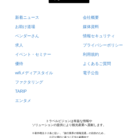
新着ニュース
会社概要
お助け道場
媒体資料
ベンダーさん
情報セキュリティ
求人
プライバシーポリシー
イベント・セミナー
利用規約
優待
よくあるご質問
wifiメディアスタイル
電子公告
ファクタリング
TARIP
エンタメ
トラベルビジョンは有益な情報や
ソリューションの提供により観光産業へ貢献します。
※著作権法３２条に従い，『旅行業界の情報流通』の目的のため，
公正な慣行に基づく正当な範囲内で