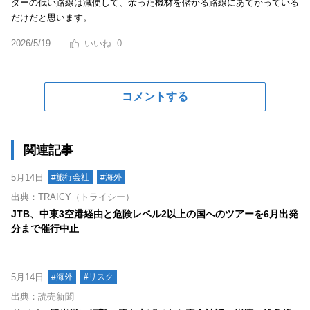
ターの低い路線は減便して、余った機材を儲かる路線にあてがっている
だけだと思います。
2026/5/19
0
コメントする
関連記事
5月14日
#旅行会社
#海外
出典：TRAICY（トライシー）
JTB、中東3空港経由と危険レベル2以上の国へのツアーを6月出発
分まで催行中止
5月14日
#海外
#リスク
出典：読売新聞