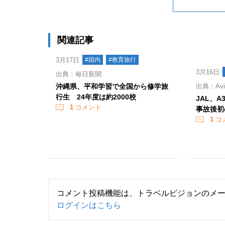
関連記事
3月17日
#国内
#教育旅行
3月16日
出典：毎日新聞
沖縄県、平和学習で全国から修学旅
出典：Aviat
行生 24年度は約2000校
JAL、A
1
コメント
事故後初
1
コ
コメント投稿機能は、トラベルビジョンのメ
ログインはこちら