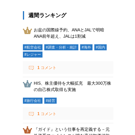
週間ランキング
お盆の国際線予約、ANAとJALで明暗
ANA前年超え、JALは1割減
#航空会社
#調査・分析・統計
#海外
#国内
#レジャー
1
コメント
HIS、株主優待を大幅拡充 最大300万株
の自己株式取得も実施
#旅行会社
#経営
1
コメント
『ガイド』という仕事を再定義する－元