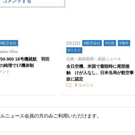
コメントする
#航空会社
3月12日
#航空会社
#行政
#海外
#リスク
ion Wire
350-900 18号機就航 羽田
出典：産経新聞：産経ニュース
の純増で17機体制
全日空機、米国で着陸時に尾部接
メント
触 けが人なし、日米当局が航空事
故に認定
3
コメント
ールニュース会員の方のみご利用いただけます。