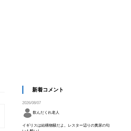
新着コメント
2026/08/07
飲んだくれ老人
イギリスは結構物騒だよ。レスター辺りの糞尿の匂
いも酷いし。