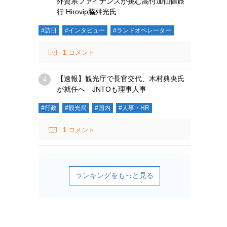
外資系ファイナンスが挑む高付加価値旅
行 Hirovip脇舛光氏
#訪日
#インタビュー
#ランドオペレーター
1
コメント
【速報】観光庁で長官交代、木村典央氏
が就任へ JNTOも理事人事
#行政
#観光局
#国内
#人事・HR
1
コメント