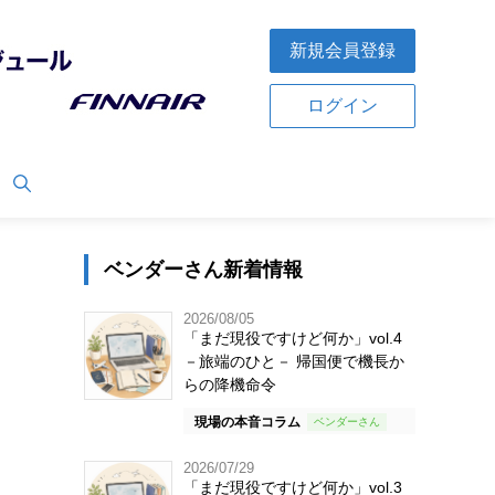
新規会員登録
ログイン
ベンダーさん新着情報
2026/08/05
「まだ現役ですけど何か」vol.4
－旅端のひと－ 帰国便で機長か
らの降機命令
現場の本音コラム
2026/07/29
「まだ現役ですけど何か」vol.3