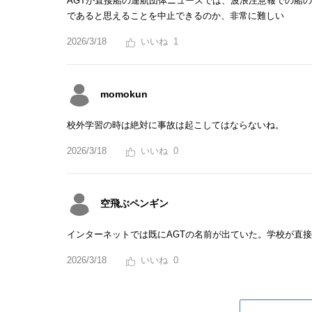
AGTが直接船の運航団体ニュースでは、波浪注意報での船
であると思えることを中止できるのか、非常に難しい
2026/3/18
1
momokun
校外学習の時は絶対に事故は起こしてはならないね。
2026/3/18
0
空飛ぶペンギン
インターネットでは既にAGTの名前が出ていた。学校が直
2026/3/18
0