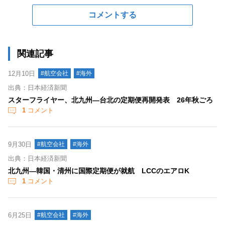
コメントする
関連記事
12月10日
#航空会社
#海外
出典：日本経済新聞
スターフライヤー、北九州―台北の定期便再開発表 26年秋ごろ
1
コメント
9月30日
#航空会社
#海外
出典：日本経済新聞
北九州―韓国・清州に国際定期便が就航 LCCのエアロK
1
コメント
6月25日
#航空会社
#海外