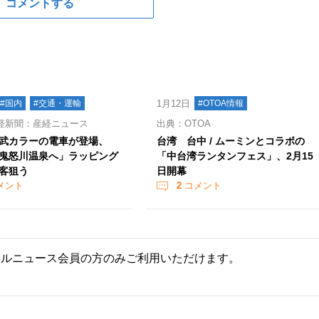
コメントする
#国内
#交通・運輸
1月12日
#OTOA情報
経新聞：産経ニュース
出典：OTOA
武カラーの電車が登場、
台湾 台中 / ムーミンとコラボの
鬼怒川温泉へ」ラッピング
「中台湾ランタンフェス」、2月15
客狙う
日開幕
メント
2
コメント
ールニュース会員の方のみご利用いただけます。