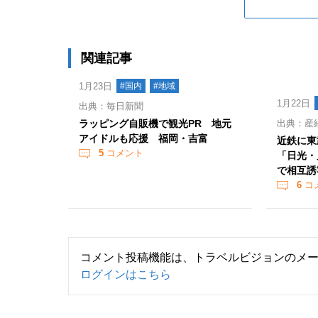
関連記事
1月23日
#国内
#地域
1月22日
出典：毎日新聞
ラッピング自販機で観光PR 地元
出典：産
アイドルも応援 福岡・吉富
近鉄に東
5
コメント
「日光・
で相互誘
6
コ
コメント投稿機能は、トラベルビジョンのメ
ログインはこちら