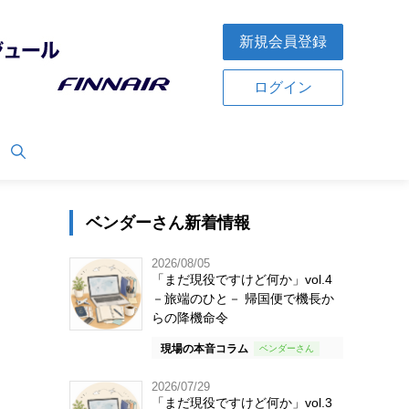
新規会員登録
ログイン
ベンダーさん新着情報
2026/08/05
「まだ現役ですけど何か」vol.4
－旅端のひと－ 帰国便で機長か
らの降機命令
現場の本音コラム
2026/07/29
「まだ現役ですけど何か」vol.3