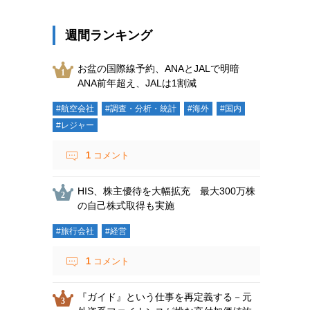
週間ランキング
お盆の国際線予約、ANAとJALで明暗
ANA前年超え、JALは1割減
#航空会社
#調査・分析・統計
#海外
#国内
#レジャー
1
コメント
HIS、株主優待を大幅拡充 最大300万株
の自己株式取得も実施
#旅行会社
#経営
1
コメント
『ガイド』という仕事を再定義する－元