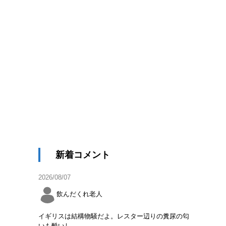
新着コメント
2026/08/07
飲んだくれ老人
イギリスは結構物騒だよ。レスター辺りの糞尿の匂
いも酷いし。