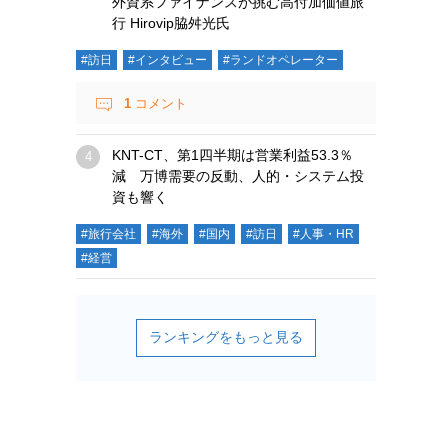
外資系ファイナンスが挑む高付加価値旅
行 Hirovip脇舛光氏
#訪日
#インタビュー
#ランドオペレーター
1
コメント
KNT-CT、第1四半期は営業利益53.3％
減 万博需要の反動、人的・システム投
資も響く
#旅行会社
#海外
#国内
#訪日
#人事・HR
#経営