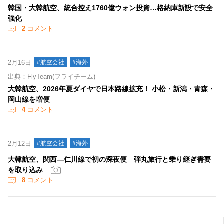
韓国・大韓航空、統合控え1760億ウォン投資…格納庫新設で安全
強化
2
コメント
2月16日
#航空会社
#海外
出典：FlyTeam(フライチーム)
大韓航空、2026年夏ダイヤで日本路線拡充！ 小松・新潟・青森・
岡山線を増便
4
コメント
2月12日
#航空会社
#海外
大韓航空、関西―仁川線で初の深夜便 弾丸旅行と乗り継ぎ需要
を取り込み
8
コメント