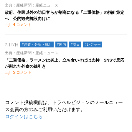
出典：産経新聞：産経ニュース
政府、住民以外の訪日客らが割高になる「二重価格」の指針策定
へ 公的観光施設向けに
4
コメント
2月27日
#調査・分析・統計
#国内
#訪日
#レジャー
出典：産経新聞：産経ニュース
「二重価格」ラーメンは炎上、立ち食いそばは支持 SNSで反応
が割れた外食の線引き
5
コメント
コメント投稿機能は、トラベルビジョンのメールニュー
ス会員の方のみご利用いただけます。
ログインはこちら