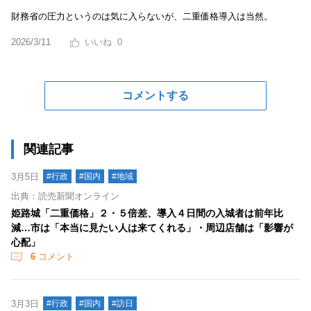
財務省の圧力というのは気に入らないが、二重価格導入は当然。
2026/3/11
0
コメントする
関連記事
3月5日
#行政
#国内
#地域
出典：読売新聞オンライン
姫路城「二重価格」２・５倍差、導入４日間の入城者は前年比
減…市は「本当に見たい人は来てくれる」・周辺店舗は「影響が
心配」
6
コメント
3月3日
#行政
#国内
#訪日