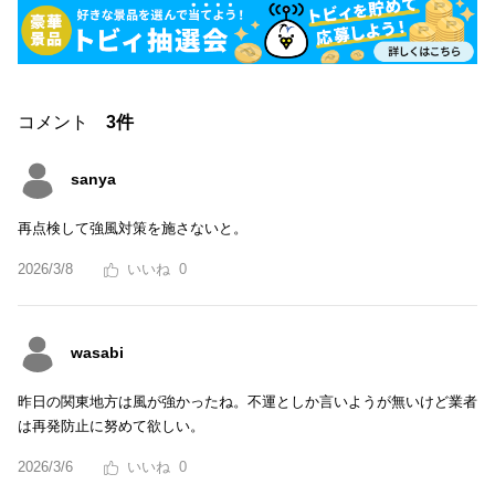
コメント
3件
sanya
再点検して強風対策を施さないと。
2026/3/8
0
wasabi
昨日の関東地方は風が強かったね。不運としか言いようが無いけど業者
は再発防止に努めて欲しい。
2026/3/6
0