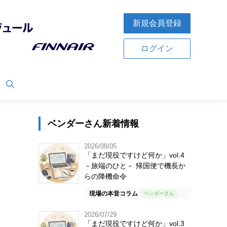
新規会員登録
ログイン
ベンダーさん新着情報
2026/08/05
「まだ現役ですけど何か」vol.4
－旅端のひと－ 帰国便で機長か
らの降機命令
現場の本音コラム
2026/07/29
「まだ現役ですけど何か」vol.3