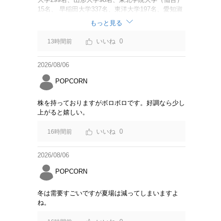
15名、 早稲田大学337名、東洋大学197名、愛知淑
徳大学60名、 追手門学院大学（大阪）137名、安田
もっと見る
女子大学（広島）45名、 福岡大学62名、名桜大学
（沖縄）111名 調査と呼べるような内容でもない。
0
13時間前
「Z世代の大学生海外旅行意識アンケート結果」に
変えた方が良いのでは？
2026/08/06
POPCORN
株を持っておりますがボロボロです。好調なら少し
上がると嬉しい。
0
16時間前
2026/08/06
POPCORN
冬は需要すごいですが夏場は減ってしまいますよ
ね。