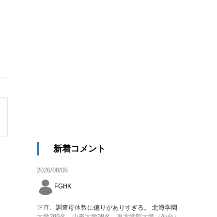
新着コメント
2026/08/06
FGHK
正直、調査母体数に偏りがありすぎる。 北海学園
大学299名、山形大学98名、東北学院大学（仙台）