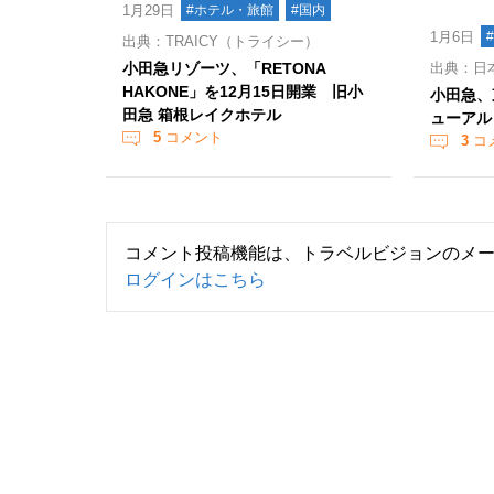
1月29日
#ホテル・旅館
#国内
1月6日
出典：TRAICY（トライシー）
小田急リゾーツ、「RETONA
出典：日
HAKONE」を12月15日開業 旧小
小田急、
田急 箱根レイクホテル
ューアル
5
コメント
3
コ
コメント投稿機能は、トラベルビジョンのメ
ログインはこちら