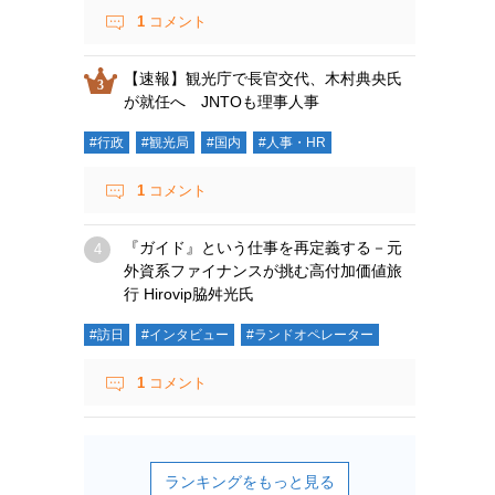
1
コメント
【速報】観光庁で長官交代、木村典央氏
が就任へ JNTOも理事人事
#行政
#観光局
#国内
#人事・HR
1
コメント
『ガイド』という仕事を再定義する－元
外資系ファイナンスが挑む高付加価値旅
行 Hirovip脇舛光氏
#訪日
#インタビュー
#ランドオペレーター
1
コメント