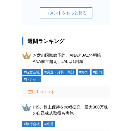
コメントをもっと見る
週間ランキング
お盆の国際線予約、ANAとJALで明暗
ANA前年超え、JALは1割減
#航空会社
#調査・分析・統計
#海外
#国内
#レジャー
1
コメント
HIS、株主優待を大幅拡充 最大300万株
の自己株式取得も実施
#旅行会社
#経営