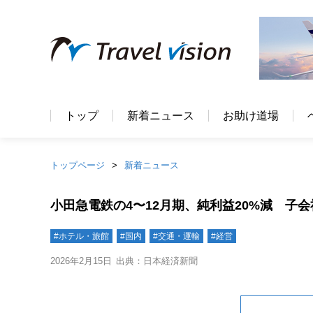
トップ
新着ニュース
お助け道場
トップページ
新着ニュース
小田急電鉄の4〜12月期、純利益20%減 子
#ホテル・旅館
#国内
#交通・運輸
#経営
2026年2月15日
出典：日本経済新聞