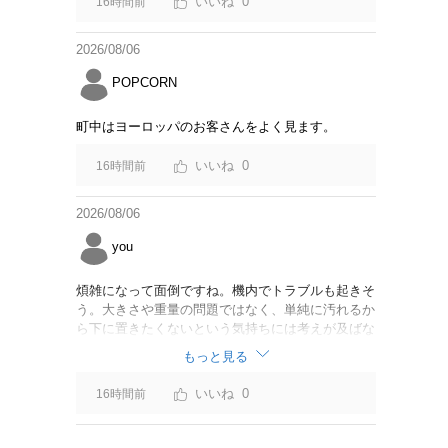
0
16時間前
2026/08/06
POPCORN
町中はヨーロッパのお客さんをよく見ます。
0
16時間前
2026/08/06
you
煩雑になって面倒ですね。機内でトラブルも起きそ
う。大きさや重量の問題ではなく、単純に汚れるか
ら下に置きたくないという気持ちには考えが及ばな
かったのでしょうかね。いっそ、荷物棚を撤去した
もっと見る
座席を作って、座席指定も荷物も含んだプランとす
べて無しで格安プランで分けてもらった方がシンプ
0
16時間前
ルで分かりやすいかも。どんどん料金が細分化され
て面倒です。