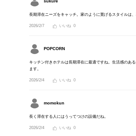
sukure
長期滞在ニーズをキャッチ。家のように寛げるスタイルは、
2026/2/7
0
POPCORN
キッチン付きホテルは長期滞在に最適ですね。生活感のある
ます。
2026/2/4
0
momokun
長く滞在する人にはうってつけの設備だね。
2026/2/4
0