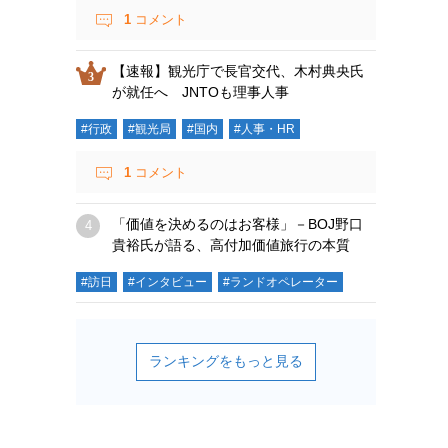
1
コメント
【速報】観光庁で長官交代、木村典央氏
が就任へ JNTOも理事人事
#行政
#観光局
#国内
#人事・HR
1
コメント
「価値を決めるのはお客様」－BOJ野口
貴裕氏が語る、高付加価値旅行の本質
#訪日
#インタビュー
#ランドオペレーター