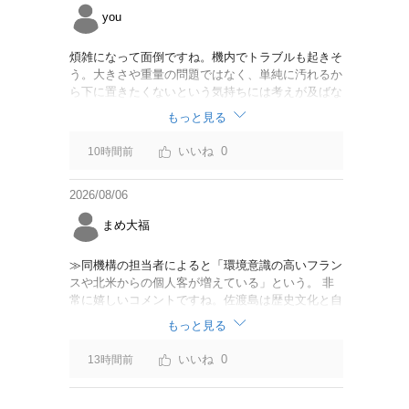
you
煩雑になって面倒ですね。機内でトラブルも起きそ
う。大きさや重量の問題ではなく、単純に汚れるか
ら下に置きたくないという気持ちには考えが及ばな
かったのでしょうかね。いっそ、荷物棚を撤去した
もっと見る
座席を作って、座席指定も荷物も含んだプランとす
べて無しで格安プランで分けてもらった方がシンプ
0
10時間前
ルで分かりやすいかも。どんどん料金が細分化され
て面倒です。
2026/08/06
まめ大福
≫同機構の担当者によると「環境意識の高いフラン
スや北米からの個人客が増えている」という。 非
常に嬉しいコメントですね。佐渡島は歴史文化と自
然が相まっての土地となっているので、個人的には
もっと見る
環境意識の低い人は来ないでほしいです。「金がと
れるんじゃないか」と勝手に穴掘ったりしそうな国
0
13時間前
の人は来ないでほしいですね。