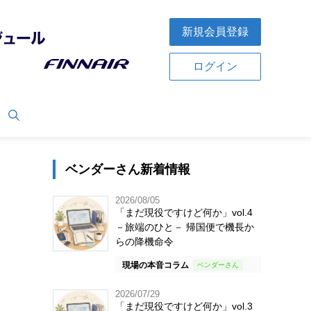
新規会員登録
ログイン
ベンダーさん新着情報
2026/08/05
「まだ現役ですけど何か」vol.4
－旅端のひと－ 帰国便で機長か
らの降機命令
現場の本音コラム
2026/07/29
「まだ現役ですけど何か」vol.3