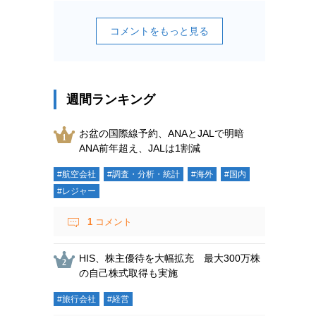
コメントをもっと見る
週間ランキング
お盆の国際線予約、ANAとJALで明暗
ANA前年超え、JALは1割減
#航空会社
#調査・分析・統計
#海外
#国内
#レジャー
1
コメント
HIS、株主優待を大幅拡充 最大300万株
の自己株式取得も実施
#旅行会社
#経営