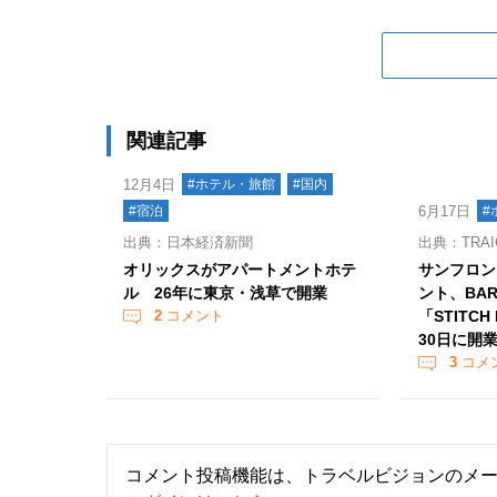
関連記事
12月4日
#ホテル・旅館
#国内
#宿泊
6月17日
#
出典：日本経済新聞
出典：TRA
オリックスがアパートメントホテ
サンフロン
ル 26年に東京・浅草で開業
ント、BARE
2
コメント
「STITCH
30日に開
3
コメ
コメント投稿機能は、トラベルビジョンのメ