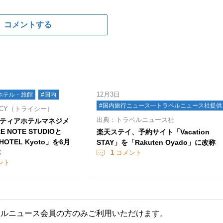
コメントする
12月3日
ホテル・旅館
#国内
#国内旅行ニュース―トラベルニュース社提供
ICY（トライシー）
出典：トラベルニュース社
ティアホテルマネジメ
 NOTE STUDIOと
楽天ステイ、予約サイト「Vacation
 HOTEL Kyoto」を6月
STAY」を「Rakuten Oyado」に改称
業
1
コメント
ント
ールニュース会員の方のみご利用いただけます。