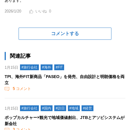
あります。
2026/1/20
0
コメントする
関連記事
1月15日
#旅行会社
#海外
#FIT
TPI、海外FIT新商品「PASEO」を発売、自由設計と明朗価格を両
立
5
コメント
1月15日
#旅行会社
#国内
#訪日
#地域
#経営
ポップカルチャー×観光で地域価値創出、JTBとアソビシステムが
新会社
3
コメント