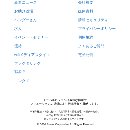
新着ニュース
会社概要
お助け道場
媒体資料
ベンダーさん
情報セキュリティ
求人
プライバシーポリシー
イベント・セミナー
利用規約
優待
よくあるご質問
wifiメディアスタイル
電子公告
ファクタリング
TARIP
エンタメ
トラベルビジョンは有益な情報や
ソリューションの提供により観光産業へ貢献します。
※著作権法３２条に従い，『旅行業界の情報流通』の目的のため，
公正な慣行に基づく正当な範囲内で
他メディアからの引用をしております。
© 2020 F-ness Corporation All Rights Reserved