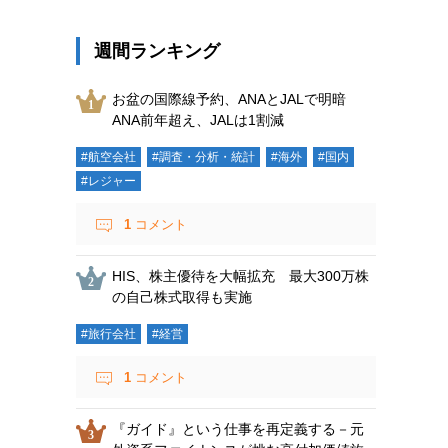
週間ランキング
お盆の国際線予約、ANAとJALで明暗
ANA前年超え、JALは1割減
#航空会社
#調査・分析・統計
#海外
#国内
#レジャー
1
コメント
HIS、株主優待を大幅拡充 最大300万株
の自己株式取得も実施
#旅行会社
#経営
1
コメント
『ガイド』という仕事を再定義する－元