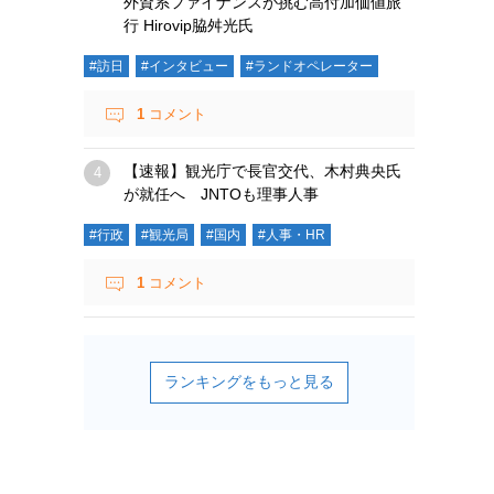
外資系ファイナンスが挑む高付加価値旅
行 Hirovip脇舛光氏
#訪日
#インタビュー
#ランドオペレーター
1
コメント
【速報】観光庁で長官交代、木村典央氏
が就任へ JNTOも理事人事
#行政
#観光局
#国内
#人事・HR
1
コメント