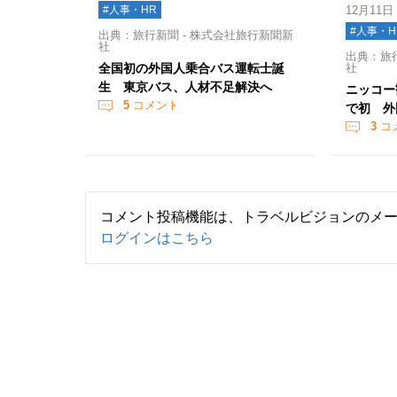
#人事・HR
12月11日
#人事・H
出典：旅行新聞 - 株式会社旅行新聞新
社
出典：旅行
全国初の外国人乗合バス運転士誕
社
生 東京バス、人材不足解決へ
ニッコー
5
コメント
で初 外
3
コ
コメント投稿機能は、トラベルビジョンのメ
ログインはこちら