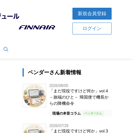
新規会員登録
ログイン
ベンダーさん新着情報
2026/08/05
「まだ現役ですけど何か」vol.4
－旅端のひと－ 帰国便で機長か
らの降機命令
現場の本音コラム
2026/07/29
「まだ現役ですけど何か」vol.3