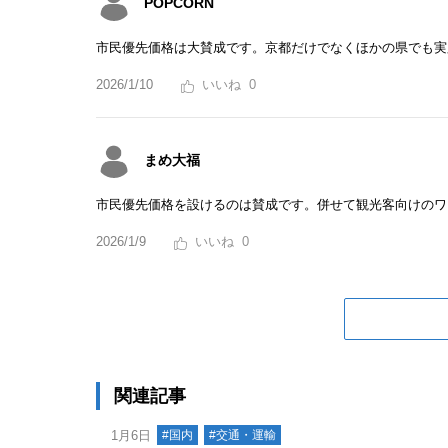
POPCORN
市民優先価格は大賛成です。京都だけでなくほかの県でも実
2026/1/10
0
まめ大福
市民優先価格を設けるのは賛成です。併せて観光客向けのワ
2026/1/9
0
関連記事
1月6日
#国内
#交通・運輸