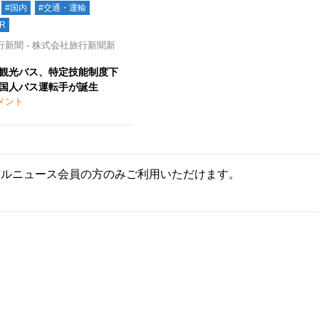
#国内
#交通・運輸
R
新聞 - 株式会社旅行新聞新
観光バス、特定技能制度下
国人バス運転手が誕生
メント
ールニュース会員の方のみご利用いただけます。