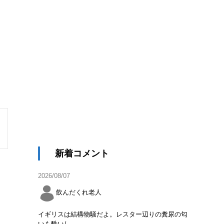
新着コメント
2026/08/07
飲んだくれ老人
イギリスは結構物騒だよ。レスター辺りの糞尿の匂
いも酷いし。