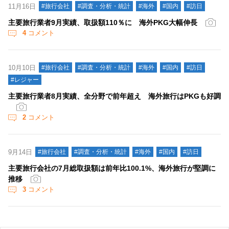
11月16日
#旅行会社
#調査・分析・統計
#海外
#国内
#訪日
主要旅行業者9月実績、取扱額110％に 海外PKG大幅伸長
4
コメント
10月10日
#旅行会社
#調査・分析・統計
#海外
#国内
#訪日
#レジャー
主要旅行業者8月実績、全分野で前年超え 海外旅行はPKGも好調
2
コメント
9月14日
#旅行会社
#調査・分析・統計
#海外
#国内
#訪日
主要旅行会社の7月総取扱額は前年比100.1%、海外旅行が堅調に
推移
3
コメント