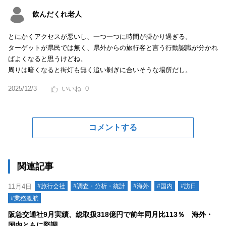
飲んだくれ老人
とにかくアクセスが悪いし、一つ一つに時間が掛かり過ぎる。
ターゲットが県民では無く、県外からの旅行客と言う行動認識が分かれ
ばよくなると思うけどね。
周りは暗くなると街灯も無く追い剝ぎに合いそうな場所だし。
2025/12/3
0
コメントする
関連記事
11月4日
#旅行会社
#調査・分析・統計
#海外
#国内
#訪日
#業務渡航
阪急交通社9月実績、総取扱318億円で前年同月比113％ 海外・
国内ともに堅調