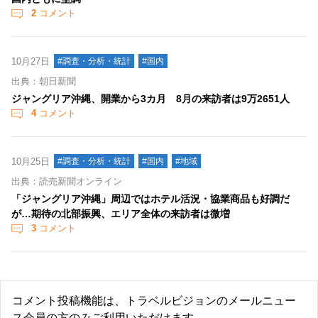
2
コメント
10月27日
#調査・分析・統計
#国内
出典：朝日新聞
ジャングリア沖縄、開業から3カ月 8月の来訪者は9万2651人
4
コメント
10月25日
#調査・分析・統計
#国内
#地域
出典：読売新聞オンライン
「ジャングリア沖縄」周辺ではホテル活況・協業商品も好調だ
が…期待の北部振興、エリア全体の来訪者は微増
3
コメント
コメント投稿機能は、トラベルビジョンのメールニュー
ス会員の方のみご利用いただけます。