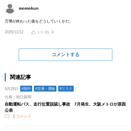
momokun
万博が終わった後をどうしていくかだ。
2025/11/12
0
コメントする
関連記事
8月28日
#国内
#交通・運輸
#リスク
出典：朝日新聞
自動運転バス、走行位置誤認し事故 7月発生、大阪メトロが原因
公表
1
コメント