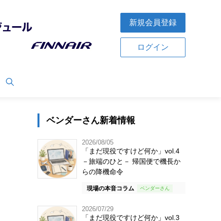
新規会員登録
ログイン
ベンダーさん新着情報
2026/08/05
「まだ現役ですけど何か」vol.4
－旅端のひと－ 帰国便で機長か
らの降機命令
現場の本音コラム
2026/07/29
「まだ現役ですけど何か」vol.3