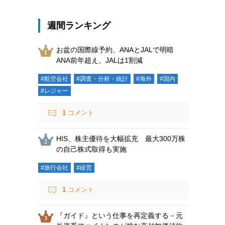
週間ランキング
お盆の国際線予約、ANAとJALで明暗
ANA前年超え、JALは1割減
#航空会社
#調査・分析・統計
#海外
#国内
#レジャー
1
コメント
HIS、株主優待を大幅拡充 最大300万株
の自己株式取得も実施
#旅行会社
#経営
1
コメント
『ガイド』という仕事を再定義する－元