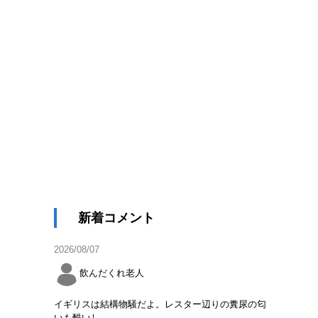
新着コメント
2026/08/07
飲んだくれ老人
イギリスは結構物騒だよ。レスター辺りの糞尿の匂
いも酷いし。