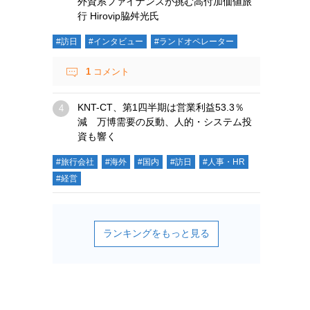
外資系ファイナンスが挑む高付加価値旅
行 Hirovip脇舛光氏
#訪日
#インタビュー
#ランドオペレーター
1
コメント
KNT-CT、第1四半期は営業利益53.3％
減 万博需要の反動、人的・システム投
資も響く
#旅行会社
#海外
#国内
#訪日
#人事・HR
#経営