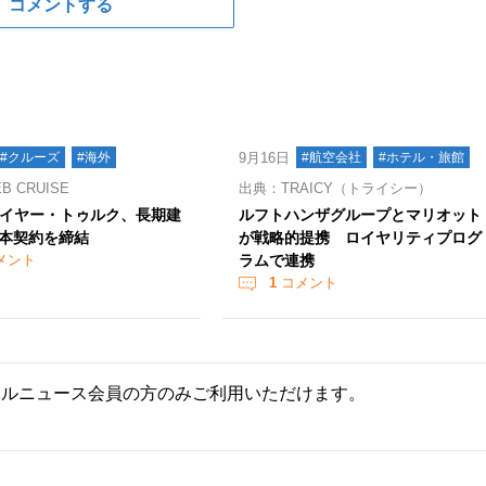
コメントする
#クルーズ
#海外
9月16日
#航空会社
#ホテル・旅館
 CRUISE
出典：TRAICY（トライシー）
マイヤー・トゥルク、長期建
ルフトハンザグループとマリオット
本契約を締結
が戦略的提携 ロイヤリティプログ
メント
ラムで連携
1
コメント
ールニュース会員の方のみご利用いただけます。