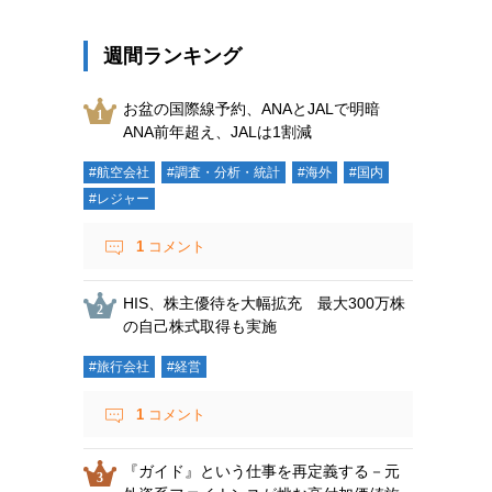
週間ランキング
お盆の国際線予約、ANAとJALで明暗
ANA前年超え、JALは1割減
#航空会社
#調査・分析・統計
#海外
#国内
#レジャー
1
コメント
HIS、株主優待を大幅拡充 最大300万株
の自己株式取得も実施
#旅行会社
#経営
1
コメント
『ガイド』という仕事を再定義する－元