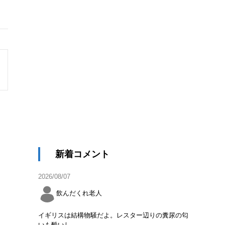
新着コメント
2026/08/07
飲んだくれ老人
イギリスは結構物騒だよ。レスター辺りの糞尿の匂
いも酷いし。