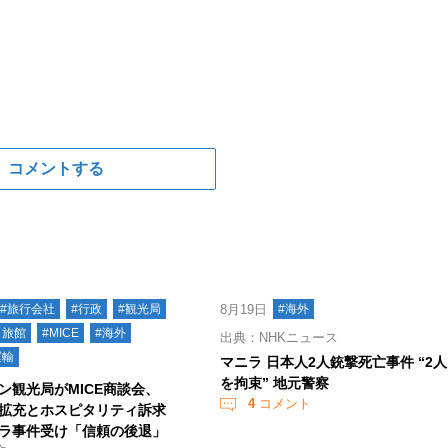
コメントする
#旅行会社
#行政
#観光局
8月19日
#海外
・旅館
#MICE
#海外
出典：NHKニュース
運輸
マニラ 日本人2人銃撃死亡事件 “2人
を拘束” 地元警察
ン観光局がMICE商談会、
4
コメント
拡充とホスピタリティ訴求
ラ事件受け「信頼の後退」