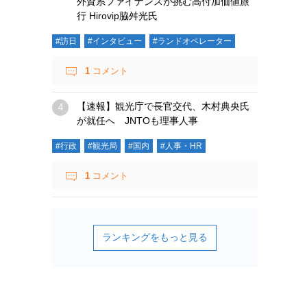
外資系ファイナンスが挑む高付加価値旅
行 Hirovip脇舛光氏
#訪日
#インタビュー
#ランドオペレーター
1
コメント
【速報】観光庁で長官交代、木村典央氏
が就任へ JNTOも理事人事
#行政
#観光局
#国内
#人事・HR
1
コメント