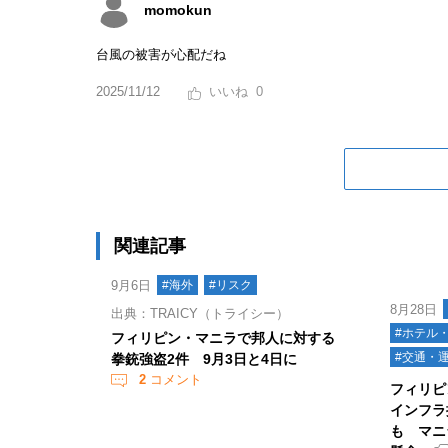
momokun
台風の被害が心配だね
2025/11/12
0
関連記事
9月6日
#海外
#リスク
8月28日
出典：TRAICY（トライシー）
#ホテル
フィリピン・マニラで邦人に対する
#交通・
拳銃強盗2件 9月3日と4日に
2
コメント
フィリピ
インフラ
も マニ