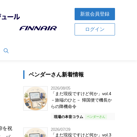
新規会員登録
ログイン
ベンダーさん新着情報
2026/08/05
「まだ現役ですけど何か」vol.4
－旅端のひと－ 帰国便で機長か
らの降機命令
現場の本音コラム
仰を祝
2026/07/29
「まだ現役ですけど何か」vol.3
す。パ