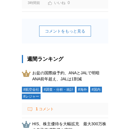
0
3時間前
コメントをもっと見る
週間ランキング
お盆の国際線予約、ANAとJALで明暗
ANA前年超え、JALは1割減
#航空会社
#調査・分析・統計
#海外
#国内
#レジャー
1
コメント
HIS、株主優待を大幅拡充 最大300万株