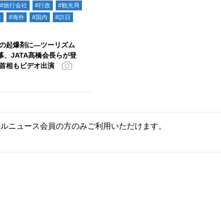
#旅行会社
#行政
#観光局
体
#海外
#国内
#訪日
の起爆剤に―ツーリズム
開幕、JATA髙橋会長らが登
首相もビデオ出演
ールニュース会員の方のみご利用いただけます。