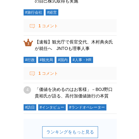
の自己株式取得も実施
#旅行会社
#経営
1
コメント
【速報】観光庁で長官交代、木村典央氏
が就任へ JNTOも理事人事
#行政
#観光局
#国内
#人事・HR
1
コメント
「価値を決めるのはお客様」－BOJ野口
貴裕氏が語る、高付加価値旅行の本質
#訪日
#インタビュー
#ランドオペレーター