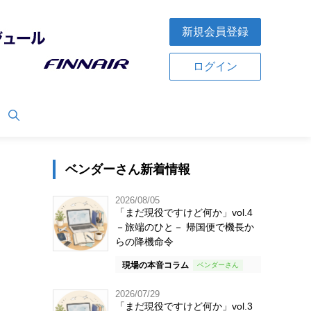
新規会員登録
ログイン
ベンダーさん新着情報
2026/08/05
「まだ現役ですけど何か」vol.4
－旅端のひと－ 帰国便で機長か
らの降機命令
現場の本音コラム
2026/07/29
「まだ現役ですけど何か」vol.3