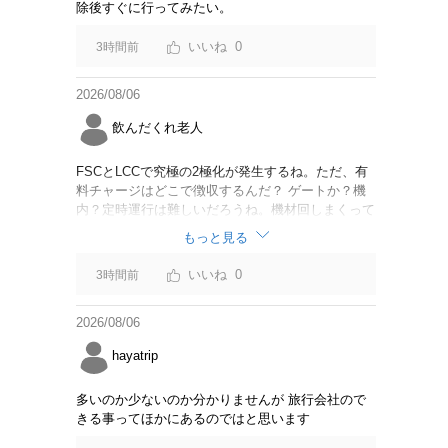
除後すぐに行ってみたい。
0
3時間前
2026/08/06
飲んだくれ老人
FSCとLCCで究極の2極化が発生するね。ただ、有
料チャージはどこで徴収するんだ？ ゲートか？機
内？定時運行は難しいだろうね。機材回しまくって
るからジェットスター豪州路線は全便遅延するんじ
もっと見る
ゃないか。
0
3時間前
2026/08/06
hayatrip
多いのか少ないのか分かりませんが 旅行会社ので
きる事ってほかにあるのではと思います