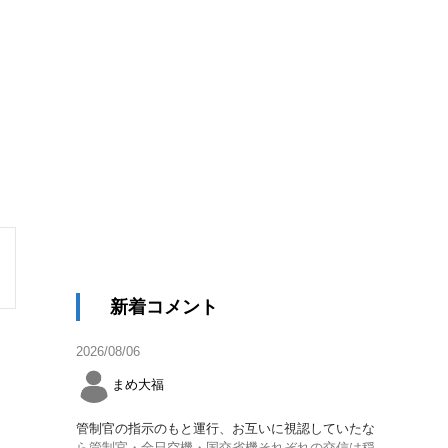
新着コメント
2026/08/06
まめ大福
管制官の指示のもと運行、お互いに視認していたな
ら管制官・全日空機・国交省機それぞれの交信は穏