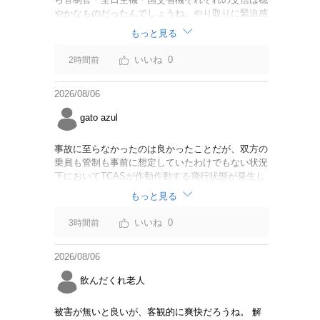
やかなものだったんでしょうね。やり取りに緊迫感
がなかったのならば今回の判断は正しいと思いま
もっと見る
す。
0
2時間前
2026/08/06
gato azul
事故に至らなかったのは良かったことだが、双方の
乗員も管制も事前に想定していたわけでもない状況
下においてTCASが作動作動する飛行状態が発生し
たことは事実。CABは身内可愛やでこのままうやむ
もっと見る
やにするつもりだろうか？
0
3時間前
2026/08/06
飲んだくれ老人
被害が無いと良いが、客観的に爽快だろうね。 解