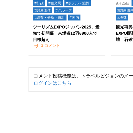
#行政
#観光局
#ホテル・旅館
9月25日
#関連団体
#クルーズ
#関連団
#調査・分析・統計
#国内
#地域
ツーリズムEXPOジャパン2025、愛
観光再興
知で初開催 来場者12万6900人で
EXPO
目標超え
壇 石破
3
コメント
コメント投稿機能は、トラベルビジョンのメ
ログインはこちら