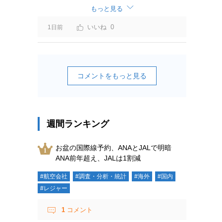
ーチャージ＝利益」と判断されますよ。
もっと見る
0
1日前
コメントをもっと見る
週間ランキング
お盆の国際線予約、ANAとJALで明暗
ANA前年超え、JALは1割減
#航空会社
#調査・分析・統計
#海外
#国内
#レジャー
1
コメント