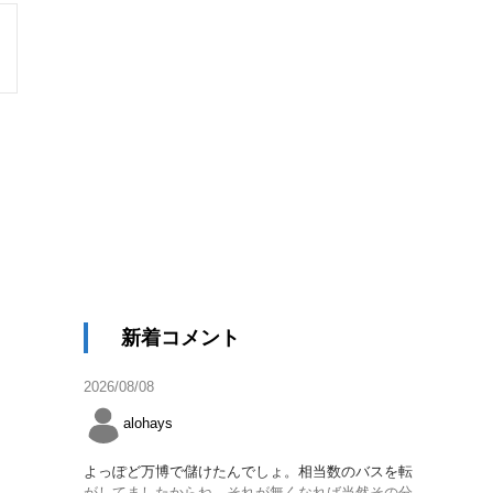
新着コメント
2026/08/08
alohays
よっぽど万博で儲けたんでしょ。相当数のバスを転
がしてましたからね。それが無くなれば当然その分