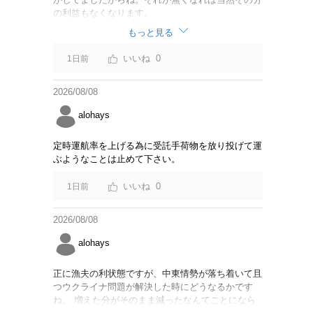
の利益もなくなります。
もっと見る
0
1日前
2026/08/08
alohays
定時運航率を上げる為に受託手荷物を放り投げて運
ぶようなことは止めて下さい。
0
1日前
2026/08/08
alohays
正に漁夫の利状態ですが、中東情勢が落ち着いて且
つウクライナ問題が解決した時にどうなるかです
ね。 増えた分がそのまま減ったなんてことになら