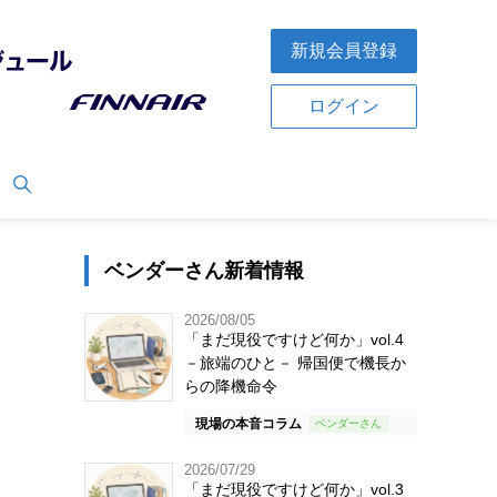
新規会員登録
ログイン
ベンダーさん新着情報
2026/08/05
「まだ現役ですけど何か」vol.4
－旅端のひと－ 帰国便で機長か
らの降機命令
現場の本音コラム
2026/07/29
「まだ現役ですけど何か」vol.3