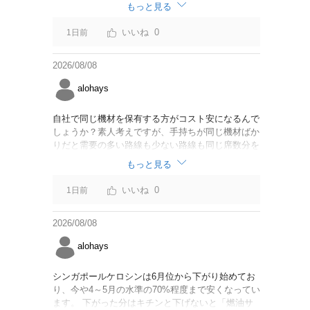
なければいいですが。
もっと見る
0
1日前
2026/08/08
alohays
自社で同じ機材を保有する方がコスト安になるんで
しょうか？素人考えですが、手持ちが同じ機材ばか
りだと需要の多い路線も少ない路線も同じ席数分を
供給することになるので、需要が多い路線には大型
もっと見る
機材を当て、少ない路線には小型機材を当てるな
ど、席数を調整するにはリース契約の方が対応しや
0
1日前
すいと思いました。
2026/08/08
alohays
シンガポールケロシンは6月位から下がり始めてお
り、今や4～5月の水準の70%程度まで安くなってい
ます。 下がった分はキチンと下げないと「燃油サ