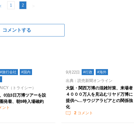
1
2
＜
＞
コメントする
#旅行会社
#国内
9月22日
#行政
#海外
ー
出典：読売新聞オンライン
AICY（トライシー）
大阪・関西万博の混雑対策、来場者
４０００万人を見込むリヤド万博に
、0泊3日万博ツアーを設
提供へ…サウジアラビアとの関係強
圏発着、朝9時入場確約
化
メント
2
コメント