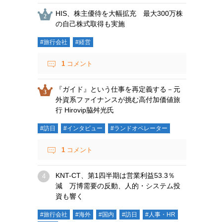
HIS、株主優待を大幅拡充 最大300万株
の自己株式取得も実施
#旅行会社
#経営
1
コメント
『ガイド』という仕事を再定義する－元
外資系ファイナンスが挑む高付加価値旅
行 Hirovip脇舛光氏
#訪日
#インタビュー
#ランドオペレーター
1
コメント
KNT-CT、第1四半期は営業利益53.3％
減 万博需要の反動、人的・システム投
資も響く
#旅行会社
#海外
#国内
#訪日
#人事・HR