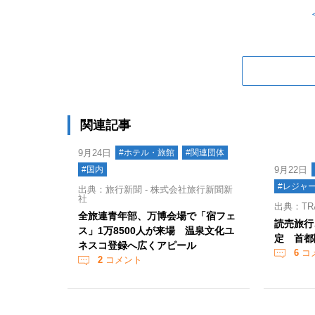
関連記事
9月24日
#ホテル・旅館
#関連団体
#国内
9月22日
#レジャ
出典：旅行新聞 - 株式会社旅行新聞新
社
出典：TR
全旅連青年部、万博会場で「宿フェ
読売旅行
ス」1万8500人が来場 温泉文化ユ
定 首都
ネスコ登録へ広くアピール
6
コ
2
コメント