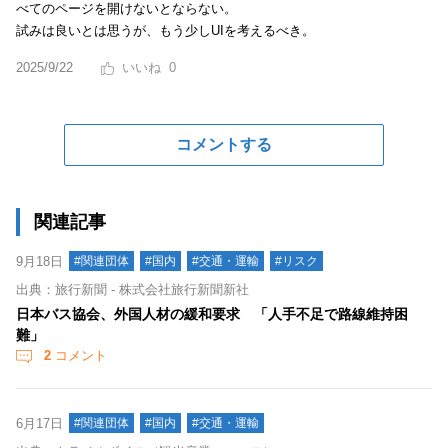
べてのページを開けないとならない。
試みは良いとは思うが、もう少しUIを考えるべき。
2025/9/22
0
コメントする
関連記事
9月18日
#関連団体
#国内
#交通・運輸
#リスク
出典：旅行新聞 - 株式会社旅行新聞新社
日本バス協会、外国人材の緩和要求 「人手不足で路線維持困
難」
2
コメント
6月17日
#関連団体
#国内
#交通・運輸