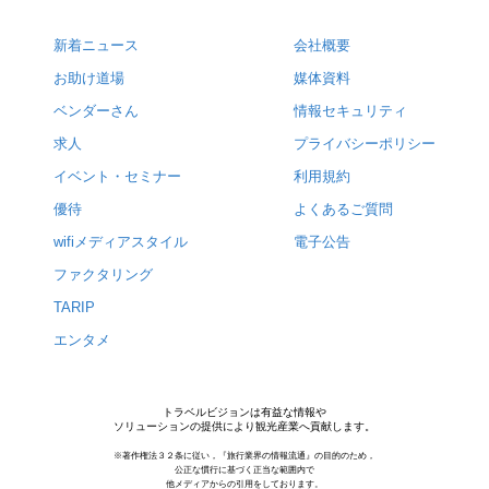
新着ニュース
会社概要
お助け道場
媒体資料
ベンダーさん
情報セキュリティ
求人
プライバシーポリシー
イベント・セミナー
利用規約
優待
よくあるご質問
wifiメディアスタイル
電子公告
ファクタリング
TARIP
エンタメ
トラベルビジョンは有益な情報や
ソリューションの提供により観光産業へ貢献します。
※著作権法３２条に従い，『旅行業界の情報流通』の目的のため，
公正な慣行に基づく正当な範囲内で
他メディアからの引用をしております。