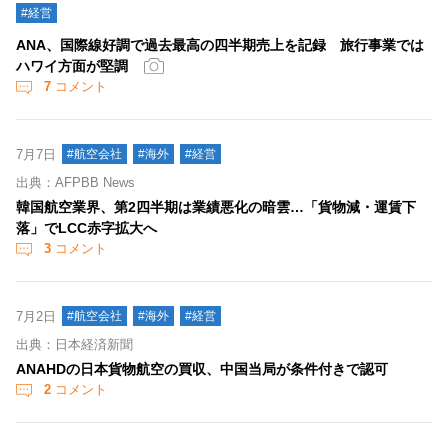
#経営
ANA、国際線好調で過去最高の四半期売上を記録 旅行事業では
ハワイ方面が堅調
7
コメント
7月7日
#航空会社
#海外
#経営
出典：AFPBB News
韓国航空業界、第2四半期は業績悪化の暗雲…「貨物減・運賃下
落」でLCC赤字拡大へ
3
コメント
7月2日
#航空会社
#海外
#経営
出典：日本経済新聞
ANAHDの日本貨物航空の買収、中国当局が条件付きで認可
2
コメント