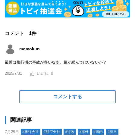
コメント
1件
momokun
最近は飛行機の事故が多いなあ。気が緩んではいないか？
2025/7/31
0
コメントする
関連記事
7月29日
#旅行会社
#航空会社
#行政
#海外
#国内
#訪日