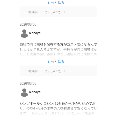
なければいいですが。
もっと見る
0
16時間前
2026/08/08
alohays
自社で同じ機材を保有する方がコスト安になるんで
しょうか？素人考えですが、手持ちが同じ機材ばか
りだと需要の多い路線も少ない路線も同じ席数分を
供給することになるので、需要が多い路線には大型
もっと見る
機材を当て、少ない路線には小型機材を当てるな
ど、席数を調整するにはリース契約の方が対応しや
0
16時間前
すいと思いました。
2026/08/08
alohays
シンガポールケロシンは6月位から下がり始めてお
り、今や4～5月の水準の70%程度まで安くなってい
ます。 下がった分はキチンと下げないと「燃油サ