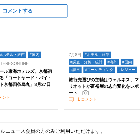
コメントする
#ホテル・旅館
#国内
7月8日
#ホテル・旅館
#調査・分析・統計
#海外
#国内
ERESONLINE
#訪日
#マーケティング
#レジャー
ール東海ホテルズ、京都初
る「コートヤード・バイ・
旅行先選びの主軸はウェルネス、マ
ト京都四条烏丸」8月27日
リオットが富裕層の志向変化をレポ
ート
メント
1
コメント
ールニュース会員の方のみご利用いただけます。