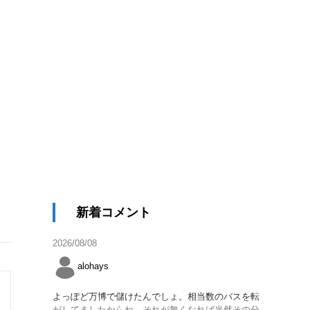
新着コメント
2026/08/08
alohays
よっぽど万博で儲けたんでしょ。相当数のバスを転
がしてましたからね。それが無くなれば当然その分