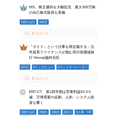
HIS、株主優待を大幅拡充 最大300万株
の自己株式取得も実施
#旅行会社
#経営
1
コメント
『ガイド』という仕事を再定義する－元
外資系ファイナンスが挑む高付加価値旅
行 Hirovip脇舛光氏
#訪日
#インタビュー
#ランドオペレーター
1
コメント
KNT-CT、第1四半期は営業利益53.3％
減 万博需要の反動、人的・システム投
資も響く
#旅行会社
#海外
#国内
#訪日
#人事・HR