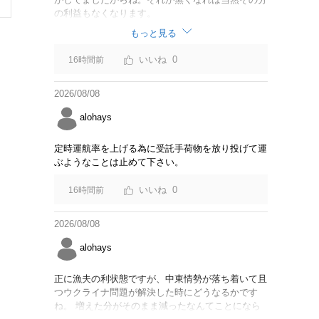
の利益もなくなります。
もっと見る
0
16時間前
2026/08/08
alohays
定時運航率を上げる為に受託手荷物を放り投げて運
ぶようなことは止めて下さい。
0
16時間前
2026/08/08
alohays
正に漁夫の利状態ですが、中東情勢が落ち着いて且
つウクライナ問題が解決した時にどうなるかです
ね。 増えた分がそのまま減ったなんてことになら