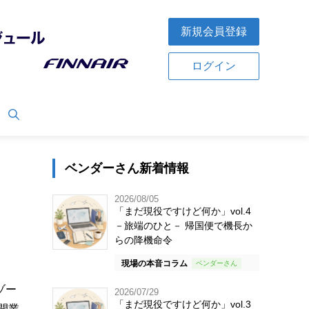
新規会員登録
ログイン
ベンダーさん新着情報
2026/08/05
「まだ現役ですけど何か」vol.4
－旅端のひと－ 帰国便で機長か
らの降機命令
現場の本音コラム
ゾー
2026/07/29
「まだ現役ですけど何か」vol.3
開業