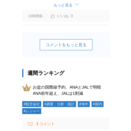
ーチャージ＝利益」と判断されますよ。
もっと見る
0
16時間前
コメントをもっと見る
週間ランキング
お盆の国際線予約、ANAとJALで明暗
ANA前年超え、JALは1割減
#航空会社
#調査・分析・統計
#海外
#国内
#レジャー
1
コメント