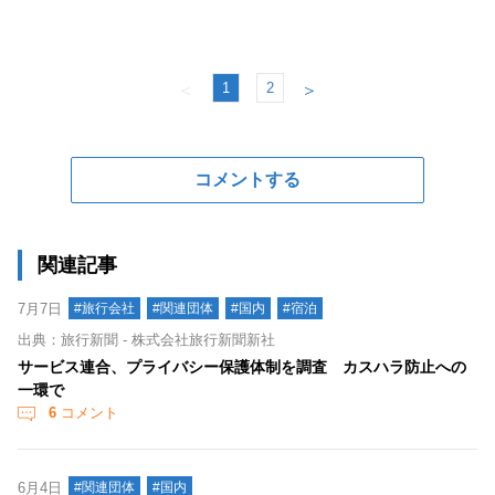
1
2
＜
＞
コメントする
関連記事
7月7日
#旅行会社
#関連団体
#国内
#宿泊
出典：旅行新聞 - 株式会社旅行新聞新社
サービス連合、プライバシー保護体制を調査 カスハラ防止への
一環で
6
コメント
6月4日
#関連団体
#国内