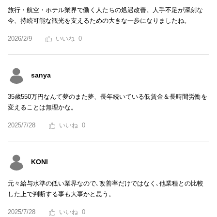
旅行・航空・ホテル業界で働く人たちの処遇改善。人手不足が深刻な
今、持続可能な観光を支えるための大きな一歩になりましたね。
2026/2/9
0
sanya
35歳550万円なんて夢のまた夢、長年続いている低賃金＆長時間労働を
変えることは無理かな。
2025/7/28
0
KONI
元々給与水準の低い業界なので､改善率だけではなく､他業種との比較
した上で判断する事も大事かと思う。
2025/7/28
0