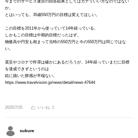
今までのサービス連合の回答結果としてはカナリいい方なのではない
か。
とはいっても、35歳550万円の目標は変えてほしい。
この目標を2011年から使っていて14年経っている。
しかもこの目標は中期的目標だったはず。
物価高や円安も相まって当時の550万円と今の550万円は同じではな
い。
震災やコロナで停滞は確かにあるだろうが、14年経っていまだに目標
を達成できずというのは
絵に描いた餅感が半端ない。
https://www.travelvision.jp/news/detail/news-47644
2025/7/25
2
sukure