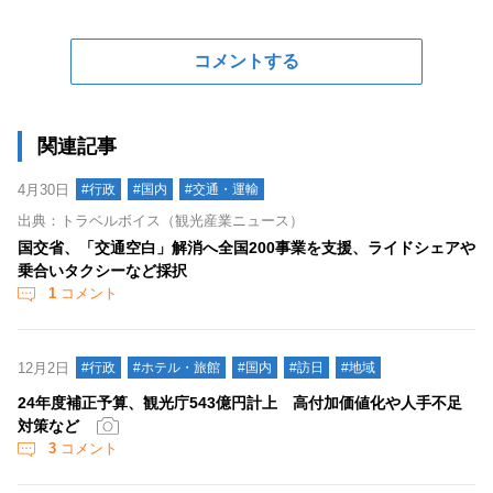
コメントする
関連記事
4月30日
#行政
#国内
#交通・運輸
出典：トラベルボイス（観光産業ニュース）
国交省、「交通空白」解消へ全国200事業を支援、ライドシェアや
乗合いタクシーなど採択
1
コメント
12月2日
#行政
#ホテル・旅館
#国内
#訪日
#地域
24年度補正予算、観光庁543億円計上 高付加価値化や人手不足
対策など
3
コメント